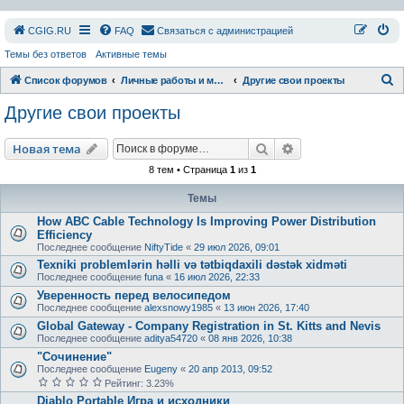
СGIG.RU
FAQ
Связаться с администрацией
Темы без ответов
Активные темы
П
Список форумов
Личные работы и модификации
Другие свои проекты
о
Другие свои проекты
и
с
Поиск
Расширенный пои
Новая тема
к
8 тем • Страница
1
из
1
Темы
How ABC Cable Technology Is Improving Power Distribution
Efficiency
Последнее сообщение
NiftyTide
«
29 июл 2026, 09:01
Texniki problemlərin həlli və tətbiqdaxili dəstək xidməti
Последнее сообщение
funa
«
16 июл 2026, 22:33
Уверенность перед велосипедом
Последнее сообщение
alexsnowy1985
«
13 июн 2026, 17:40
Global Gateway - Company Registration in St. Kitts and Nevis
Последнее сообщение
aditya54720
«
08 янв 2026, 10:38
"Сочинение"
Последнее сообщение
Eugeny
«
20 апр 2013, 09:52
Рейтинг: 3.23%
Diablo Portable Игра и исходники