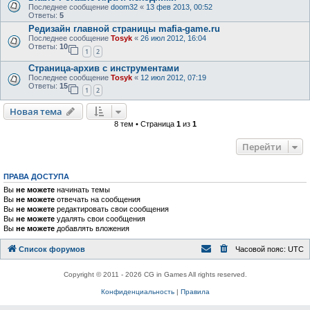
Последнее сообщение
doom32
«
13 фев 2013, 00:52
Ответы:
5
Редизайн главной страницы mafia-game.ru
Последнее сообщение
Tosyk
«
26 июл 2012, 16:04
Ответы:
10
1
2
Страница-архив с инструментами
Последнее сообщение
Tosyk
«
12 июл 2012, 07:19
Ответы:
15
1
2
Новая тема
8 тем • Страница
1
из
1
Перейти
ПРАВА ДОСТУПА
Вы
не можете
начинать темы
Вы
не можете
отвечать на сообщения
Вы
не можете
редактировать свои сообщения
Вы
не можете
удалять свои сообщения
Вы
не можете
добавлять вложения
Список форумов
Часовой пояс:
UTC
Copyright © 2011 - 2026 CG in Games All rights reserved.
Конфиденциальность
|
Правила