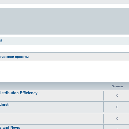
ей
гие свои проекты
ширенный поиск
Ответы
tribution Efficiency
0
idməti
0
0
ts and Nevis