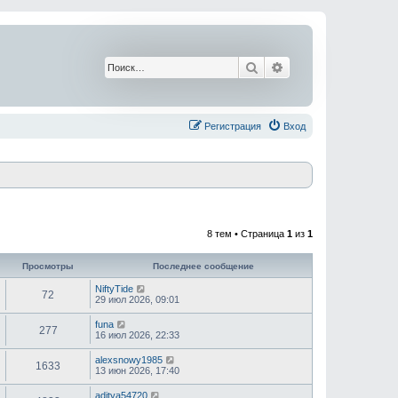
Поиск
Расширенный поис
Регистрация
Вход
8 тем • Страница
1
из
1
Просмотры
Последнее сообщение
NiftyTide
72
29 июл 2026, 09:01
funa
277
16 июл 2026, 22:33
alexsnowy1985
1633
13 июн 2026, 17:40
aditya54720