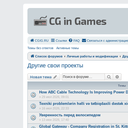
СGIG.RU
Ссылки
FAQ
Связаться с администраци
Темы без ответов
Активные темы
Список форумов
Личные работы и модификации
Дру
Другие свои проекты
Поиск
Рас
Новая тема
Темы
How ABC Cable Technology Is Improving Power Dis
»
29 июл 2026, 09:01
Texniki problemlərin həlli və tətbiqdaxili dəstək x
»
16 июл 2026, 22:33
Уверенность перед велосипедом
»
13 июн 2026, 17:40
Global Gateway - Company Registration in St. Kit