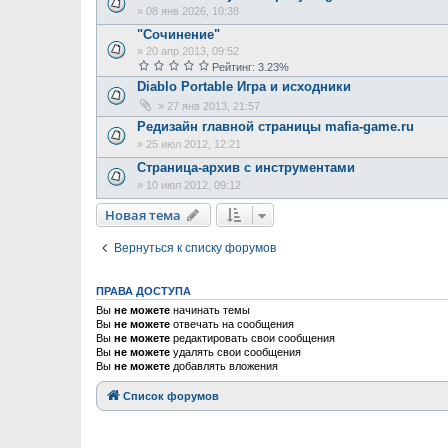
»
08 янв 2026, 10:38
"Сочинение"
»
20 апр 2013, 09:52
Рейтинг: 3.23%
Diablo Portable Игра и исходники
»
27 янв 2013, 21:57
Редизайн главной страницы mafia-game.ru
»
25 июл 2012, 12:21
Страница-архив с инструментами
»
10 июл 2012, 09:12
Новая тема
Вернуться к списку форумов
ПРАВА ДОСТУПА
Вы
не можете
начинать темы
Вы
не можете
отвечать на сообщения
Вы
не можете
редактировать свои сообщения
Вы
не можете
удалять свои сообщения
Вы
не можете
добавлять вложения
Список форумов