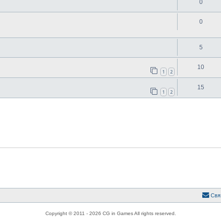
0
0
5
10
1
2
15
1
2
Свя
Copyright © 2011 - 2026 CG in Games All rights reserved.