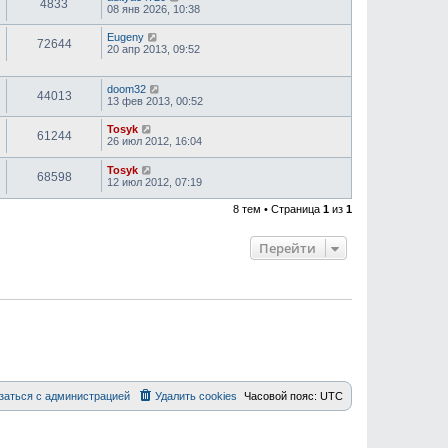
4833
08 янв 2026, 10:38
Eugeny
72644
20 апр 2013, 09:52
doom32
44013
13 фев 2013, 00:52
Tosyk
61244
26 июл 2012, 16:04
Tosyk
68598
12 июл 2012, 07:19
8 тем • Страница
1
из
1
Перейти
заться с администрацией
Удалить cookies
Часовой пояс:
UTC