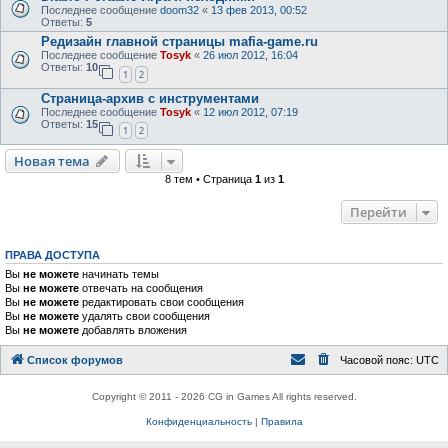
Последнее сообщение
doom32
«
13 фев 2013, 00:52
Ответы:
5
Редизайн главной страницы mafia-game.ru
Последнее сообщение
Tosyk
«
26 июл 2012, 16:04
Ответы:
10
1
2
Страница-архив с инструментами
Последнее сообщение
Tosyk
«
12 июл 2012, 07:19
Ответы:
15
1
2
Новая тема
8 тем • Страница
1
из
1
Перейти
ПРАВА ДОСТУПА
Вы
не можете
начинать темы
Вы
не можете
отвечать на сообщения
Вы
не можете
редактировать свои сообщения
Вы
не можете
удалять свои сообщения
Вы
не можете
добавлять вложения
Список форумов
Часовой пояс:
UTC
Copyright © 2011 - 2026 CG in Games All rights reserved.
Конфиденциальность
|
Правила