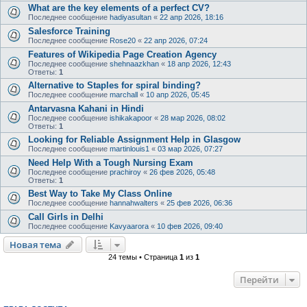
What are the key elements of a perfect CV?
Последнее сообщение
hadiyasultan
«
22 апр 2026, 18:16
Salesforce Training
Последнее сообщение
Rose20
«
22 апр 2026, 07:24
Features of Wikipedia Page Creation Agency
Последнее сообщение
shehnaazkhan
«
18 апр 2026, 12:43
Ответы:
1
Alternative to Staples for spiral binding?
Последнее сообщение
marchall
«
10 апр 2026, 05:45
Antarvasna Kahani in Hindi
Последнее сообщение
ishikakapoor
«
28 мар 2026, 08:02
Ответы:
1
Looking for Reliable Assignment Help in Glasgow
Последнее сообщение
martinlouis1
«
03 мар 2026, 07:27
Need Help With a Tough Nursing Exam
Последнее сообщение
prachiroy
«
26 фев 2026, 05:48
Ответы:
1
Best Way to Take My Class Online
Последнее сообщение
hannahwalters
«
25 фев 2026, 06:36
Call Girls in Delhi
Последнее сообщение
Kavyaarora
«
10 фев 2026, 09:40
Новая тема
24 темы • Страница
1
из
1
Перейти