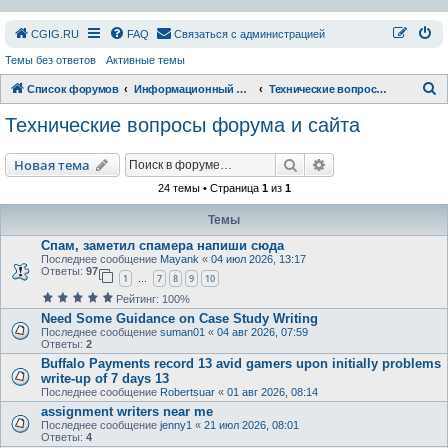
СGIG.RU
FAQ
Связаться с администрацией
Темы без ответов
Активные темы
П
Список форумов
Информационный раздел
Технические вопросы форума и сайта
о
Технические вопросы форума и сайта
и
с
Поиск
Расширенный пои
Новая тема
к
24 темы • Страница
1
из
1
Темы
Спам, заметил спамера напиши сюда
Последнее сообщение
Mayank
«
04 июл 2026, 13:17
Ответы:
97
1
7
8
9
10
…
Рейтинг: 100%
Need Some Guidance on Case Study Writing
Последнее сообщение
suman01
«
04 авг 2026, 07:59
Ответы:
2
Buffalo Payments record 13 avid gamers upon initially problems
write-up of 7 days 13
Последнее сообщение
Robertsuar
«
01 авг 2026, 08:14
assignment writers near me
Последнее сообщение
jenny1
«
21 июл 2026, 08:01
Ответы:
4