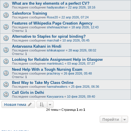
What are the key elements of a perfect CV?
Последнее сообщение
hadiyasultan
«
22 апр 2026, 18:16
Salesforce Training
Последнее сообщение
Rose20
«
22 апр 2026, 07:24
Features of Wikipedia Page Creation Agency
Последнее сообщение
shehnaazkhan
«
18 апр 2026, 12:43
Ответы:
1
Alternative to Staples for spiral binding?
Последнее сообщение
marchall
«
10 апр 2026, 05:45
Antarvasna Kahani in Hindi
Последнее сообщение
ishikakapoor
«
28 мар 2026, 08:02
Ответы:
1
Looking for Reliable Assignment Help in Glasgow
Последнее сообщение
martinlouis1
«
03 мар 2026, 07:27
Need Help With a Tough Nursing Exam
Последнее сообщение
prachiroy
«
26 фев 2026, 05:48
Ответы:
1
Best Way to Take My Class Online
Последнее сообщение
hannahwalters
«
25 фев 2026, 06:36
Call Girls in Delhi
Последнее сообщение
Kavyaarora
«
10 фев 2026, 09:40
Новая тема
24 темы • Страница
1
из
1
Перейти