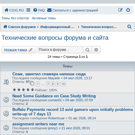
СGIG.RU
FAQ
Связаться с администрацией
Темы без ответов
Активные темы
П
Список форумов
Информационный раздел
Технические вопросы форума и сайта
о
Технические вопросы форума и сайта
и
с
Поиск
Расширенный пои
Новая тема
к
24 темы • Страница
1
из
1
Темы
Спам, заметил спамера напиши сюда
Последнее сообщение
Mayank
«
04 июл 2026, 13:17
Ответы:
97
1
7
8
9
10
…
Рейтинг: 100%
Need Some Guidance on Case Study Writing
Последнее сообщение
suman01
«
04 авг 2026, 07:59
Ответы:
2
Buffalo Payments record 13 avid gamers upon initially problems
write-up of 7 days 13
Последнее сообщение
Robertsuar
«
01 авг 2026, 08:14
assignment writers near me
Последнее сообщение
jenny1
«
21 июл 2026, 08:01
Ответы:
4