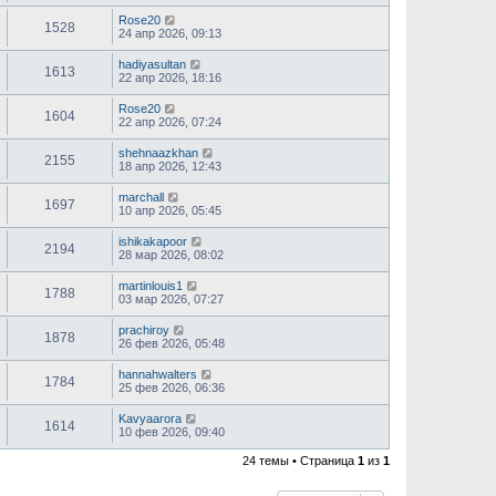
Rose20
1528
24 апр 2026, 09:13
hadiyasultan
1613
22 апр 2026, 18:16
Rose20
1604
22 апр 2026, 07:24
shehnaazkhan
2155
18 апр 2026, 12:43
marchall
1697
10 апр 2026, 05:45
ishikakapoor
2194
28 мар 2026, 08:02
martinlouis1
1788
03 мар 2026, 07:27
prachiroy
1878
26 фев 2026, 05:48
hannahwalters
1784
25 фев 2026, 06:36
Kavyaarora
1614
10 фев 2026, 09:40
24 темы • Страница
1
из
1