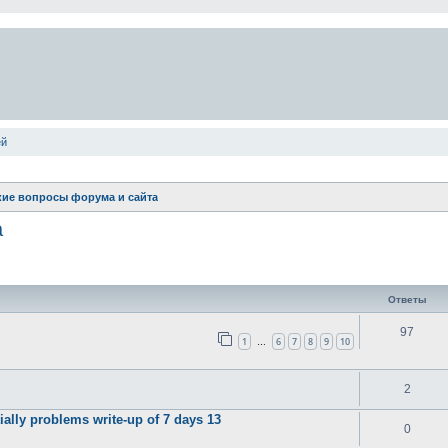
ей
кие вопросы форума и сайта
а
ширенный поиск
Ответы
97
1
6
7
8
9
10
…
2
ally problems write-up of 7 days 13
0