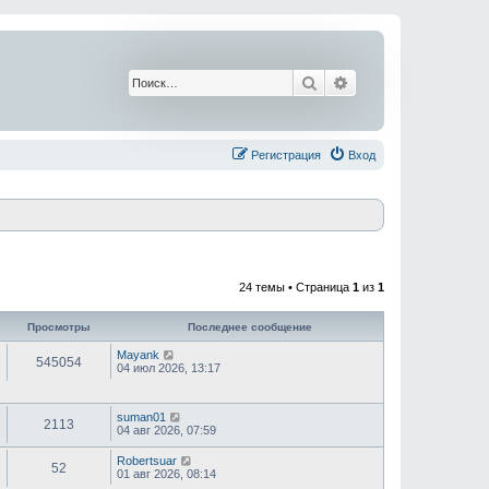
Поиск
Расширенный поис
Регистрация
Вход
24 темы • Страница
1
из
1
Просмотры
Последнее сообщение
Mayank
545054
04 июл 2026, 13:17
suman01
2113
04 авг 2026, 07:59
Robertsuar
52
01 авг 2026, 08:14