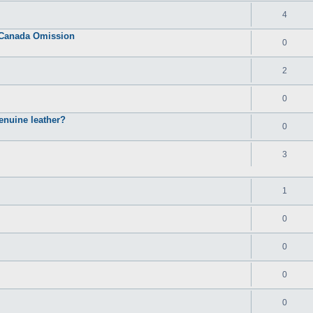
4
s Canada Omission
0
2
0
enuine leather?
0
3
1
0
0
0
0