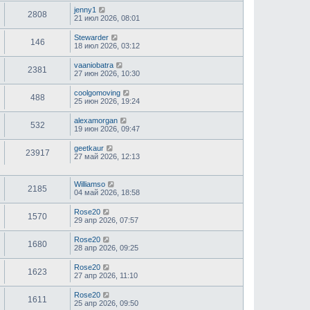
jenny1
2808
21 июл 2026, 08:01
Stewarder
146
18 июл 2026, 03:12
vaaniobatra
2381
27 июн 2026, 10:30
coolgomoving
488
25 июн 2026, 19:24
alexamorgan
532
19 июн 2026, 09:47
geetkaur
23917
27 май 2026, 12:13
Williamso
2185
04 май 2026, 18:58
Rose20
1570
29 апр 2026, 07:57
Rose20
1680
28 апр 2026, 09:25
Rose20
1623
27 апр 2026, 11:10
Rose20
1611
25 апр 2026, 09:50