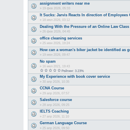
assignment writers near me
»
19 фев 2026, 05:33
It Sucks: Jarvis Reacts In direction of Employee
»
18 июл 2026, 03:12
Dealing With the Pressure of an Online Law Class
»
26 фев 2026, 04:45
office cleaning services
»
25 июн 2026, 19:24
How can a woman's biker jacket be identified as g
»
19 июн 2026, 09:47
No spam
»
16 июл 2021, 19:43
Рейтинг: 3.23%
My Experience with book cover service
»
30 апр 2026, 10:35
CCNA Course
»
29 апр 2026, 07:57
Salesforce course
»
28 апр 2026, 09:25
IELTS Coaching
»
27 апр 2026, 11:10
German Language Course
»
25 апр 2026, 09:50