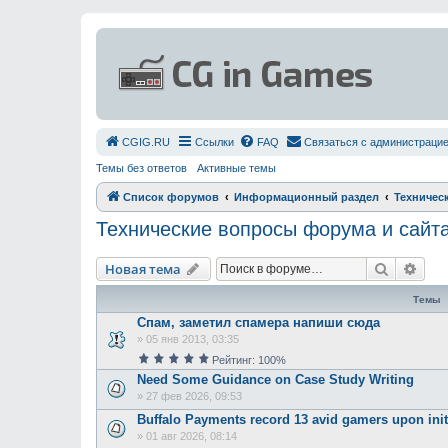
СGIG.RU
Ссылки
FAQ
Связаться с администраци
Темы без ответов
Активные темы
Список форумов
Информационный раздел
Техничес
Технические вопросы форума и сайт
Поиск
Рас
Новая тема
Темы
Спам, заметил спамера напиши сюда
»
05 янв 2013, 03:35
Рейтинг: 100%
Need Some Guidance on Case Study Writing
»
27 фев 2026, 09:53
Buffalo Payments record 13 avid gamers upon initi
»
01 авг 2026, 08:14