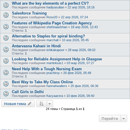
What are the key elements of a perfect CV?
Последнее сообщение
hadiyasultan
«
22 апр 2026, 18:16
Salesforce Training
Последнее сообщение
Rose20
«
22 апр 2026, 07:24
Features of Wikipedia Page Creation Agency
Последнее сообщение
shehnaazkhan
«
18 апр 2026, 12:43
Ответы:
1
Alternative to Staples for spiral binding?
Последнее сообщение
marchall
«
10 апр 2026, 05:45
Antarvasna Kahani in Hindi
Последнее сообщение
ishikakapoor
«
28 мар 2026, 08:02
Ответы:
1
Looking for Reliable Assignment Help in Glasgow
Последнее сообщение
martinlouis1
«
03 мар 2026, 07:27
Need Help With a Tough Nursing Exam
Последнее сообщение
prachiroy
«
26 фев 2026, 05:48
Ответы:
1
Best Way to Take My Class Online
Последнее сообщение
hannahwalters
«
25 фев 2026, 06:36
Call Girls in Delhi
Последнее сообщение
Kavyaarora
«
10 фев 2026, 09:40
Новая тема
24 темы • Страница
1
из
1
Перейти