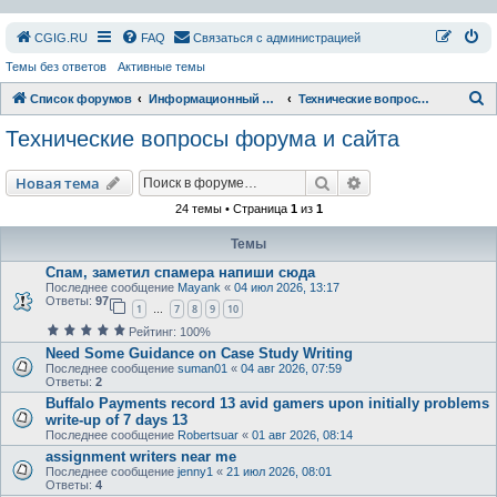
СGIG.RU
FAQ
Связаться с администрацией
Темы без ответов
Активные темы
П
Список форумов
Информационный раздел
Технические вопросы форума и сайта
о
Технические вопросы форума и сайта
и
с
Поиск
Расширенный пои
Новая тема
к
24 темы • Страница
1
из
1
Темы
Спам, заметил спамера напиши сюда
Последнее сообщение
Mayank
«
04 июл 2026, 13:17
Ответы:
97
1
7
8
9
10
…
Рейтинг: 100%
Need Some Guidance on Case Study Writing
Последнее сообщение
suman01
«
04 авг 2026, 07:59
Ответы:
2
Buffalo Payments record 13 avid gamers upon initially problems
write-up of 7 days 13
Последнее сообщение
Robertsuar
«
01 авг 2026, 08:14
assignment writers near me
Последнее сообщение
jenny1
«
21 июл 2026, 08:01
Ответы:
4