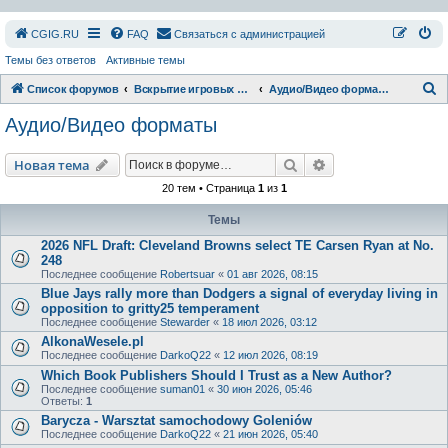
СGIG.RU
FAQ
Связаться с администрацией
Темы без ответов
Активные темы
П
Список форумов
Вскрытие игровых ресурсов
Аудио/Видео форматы
о
Аудио/Видео форматы
и
с
Поиск
Расширенный пои
Новая тема
к
20 тем • Страница
1
из
1
Темы
2026 NFL Draft: Cleveland Browns select TE Carsen Ryan at No.
248
Последнее сообщение
Robertsuar
«
01 авг 2026, 08:15
Blue Jays rally more than Dodgers a signal of everyday living in
opposition to gritty25 temperament
Последнее сообщение
Stewarder
«
18 июл 2026, 03:12
AlkonaWesele.pl
Последнее сообщение
DarkoQ22
«
12 июл 2026, 08:19
Which Book Publishers Should I Trust as a New Author?
Последнее сообщение
suman01
«
30 июн 2026, 05:46
Ответы:
1
Barycza - Warsztat samochodowy Goleniów
Последнее сообщение
DarkoQ22
«
21 июн 2026, 05:40