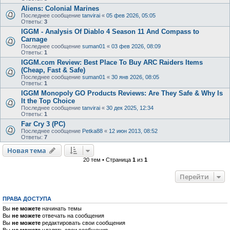
Aliens: Colonial Marines
Последнее сообщение
tanvirai
«
05 фев 2026, 05:05
Ответы:
3
IGGM - Analysis Of Diablo 4 Season 11 And Compass to
Carnage
Последнее сообщение
suman01
«
03 фев 2026, 08:09
Ответы:
1
IGGM.com Review: Best Place To Buy ARC Raiders Items
(Cheap, Fast & Safe)
Последнее сообщение
suman01
«
30 янв 2026, 08:05
Ответы:
1
IGGM Monopoly GO Products Reviews: Are They Safe & Why Is
It the Top Choice
Последнее сообщение
tanvirai
«
30 дек 2025, 12:34
Ответы:
1
Far Cry 3 (PC)
Последнее сообщение
Petka88
«
12 июн 2013, 08:52
Ответы:
7
Новая тема
20 тем • Страница
1
из
1
Перейти
ПРАВА ДОСТУПА
Вы
не можете
начинать темы
Вы
не можете
отвечать на сообщения
Вы
не можете
редактировать свои сообщения