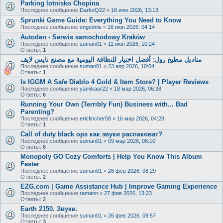
Parking lotnisko Chopina
Последнее сообщение
DarkoQ22
«
16 июн 2026, 13:13
Sprunki Game Guide: Everything You Need to Know
Последнее сообщение
engednis
«
16 июн 2026, 04:14
Autoden - Serwis samochodowy Kraków
Последнее сообщение
suman01
«
11 июн 2026, 10:24
Ответы:
1
مناديل مطبخ رول: أفضل اختيار للنظافة اليومية مع مصنع نايس لايف
Последнее сообщение
suman01
«
23 апр 2026, 10:04
Ответы:
1
Is IGGM A Safe Diablo 4 Gold & Item Store? | Player Reviews
Последнее сообщение
yamikaur22
«
18 мар 2026, 06:38
Ответы:
6
Running Your Own (Terribly Fun) Business with... Bad
Parenting?
Последнее сообщение
ericfincher58
«
16 мар 2026, 04:28
Ответы:
1
Call of duty black ops как звуки распаковат?
Последнее сообщение
suman01
«
09 мар 2026, 08:10
Ответы:
6
Monopoly GO Cozy Comforts | Help You Know This Album
Faster
Последнее сообщение
suman01
«
28 фев 2026, 08:29
Ответы:
2
EZG.com | Game Assistance Hub | Improve Gaming Experience
Последнее сообщение
ramann
«
27 фев 2026, 13:23
Ответы:
2
Earth 2150. Звуки.
Последнее сообщение
suman01
«
26 фев 2026, 09:57
Ответы:
3