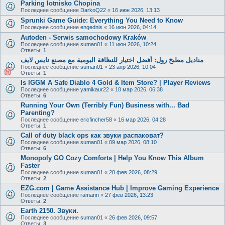
Parking lotnisko Chopina
Последнее сообщение
DarkoQ22
«
16 июн 2026, 13:13
Sprunki Game Guide: Everything You Need to Know
Последнее сообщение
engednis
«
16 июн 2026, 04:14
Autoden - Serwis samochodowy Kraków
Последнее сообщение
suman01
«
11 июн 2026, 10:24
Ответы:
1
مناديل مطبخ رول: أفضل اختيار للنظافة اليومية مع مصنع نايس لايف
Последнее сообщение
suman01
«
23 апр 2026, 10:04
Ответы:
1
Is IGGM A Safe Diablo 4 Gold & Item Store? | Player Reviews
Последнее сообщение
yamikaur22
«
18 мар 2026, 06:38
Ответы:
6
Running Your Own (Terribly Fun) Business with... Bad
Parenting?
Последнее сообщение
ericfincher58
«
16 мар 2026, 04:28
Ответы:
1
Call of duty black ops как звуки распаковат?
Последнее сообщение
suman01
«
09 мар 2026, 08:10
Ответы:
6
Monopoly GO Cozy Comforts | Help You Know This Album
Faster
Последнее сообщение
suman01
«
28 фев 2026, 08:29
Ответы:
2
EZG.com | Game Assistance Hub | Improve Gaming Experience
Последнее сообщение
ramann
«
27 фев 2026, 13:23
Ответы:
2
Earth 2150. Звуки.
Последнее сообщение
suman01
«
26 фев 2026, 09:57
Ответы:
3