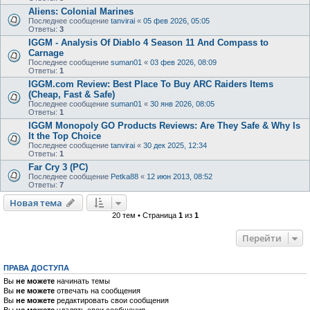
Aliens: Colonial Marines
Последнее сообщение
tanvirai
«
05 фев 2026, 05:05
Ответы:
3
IGGM - Analysis Of Diablo 4 Season 11 And Compass to
Carnage
Последнее сообщение
suman01
«
03 фев 2026, 08:09
Ответы:
1
IGGM.com Review: Best Place To Buy ARC Raiders Items
(Cheap, Fast & Safe)
Последнее сообщение
suman01
«
30 янв 2026, 08:05
Ответы:
1
IGGM Monopoly GO Products Reviews: Are They Safe & Why Is
It the Top Choice
Последнее сообщение
tanvirai
«
30 дек 2025, 12:34
Ответы:
1
Far Cry 3 (PC)
Последнее сообщение
Petka88
«
12 июн 2013, 08:52
Ответы:
7
Новая тема
20 тем • Страница
1
из
1
Перейти
ПРАВА ДОСТУПА
Вы
не можете
начинать темы
Вы
не можете
отвечать на сообщения
Вы
не можете
редактировать свои сообщения