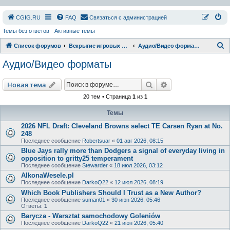
СGIG.RU
FAQ
Связаться с администрацией
Темы без ответов
Активные темы
П
Список форумов
Вскрытие игровых ресурсов
Аудио/Видео форматы
о
Аудио/Видео форматы
и
с
Поиск
Расширенный пои
Новая тема
к
20 тем • Страница
1
из
1
Темы
2026 NFL Draft: Cleveland Browns select TE Carsen Ryan at No.
248
Последнее сообщение
Robertsuar
«
01 авг 2026, 08:15
Blue Jays rally more than Dodgers a signal of everyday living in
opposition to gritty25 temperament
Последнее сообщение
Stewarder
«
18 июл 2026, 03:12
AlkonaWesele.pl
Последнее сообщение
DarkoQ22
«
12 июл 2026, 08:19
Which Book Publishers Should I Trust as a New Author?
Последнее сообщение
suman01
«
30 июн 2026, 05:46
Ответы:
1
Barycza - Warsztat samochodowy Goleniów
Последнее сообщение
DarkoQ22
«
21 июн 2026, 05:40