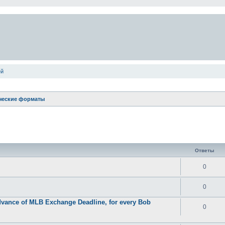
ей
ческие форматы
ширенный поиск
Ответы
0
0
 advance of MLB Exchange Deadline, for every Bob
0