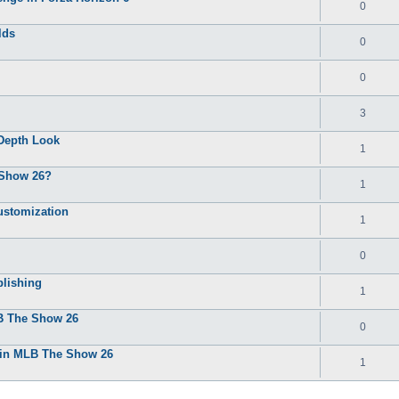
0
lds
0
0
3
‑Depth Look
1
 Show 26?
1
ustomization
1
0
lishing
1
LB The Show 26
0
in MLB The Show 26
1