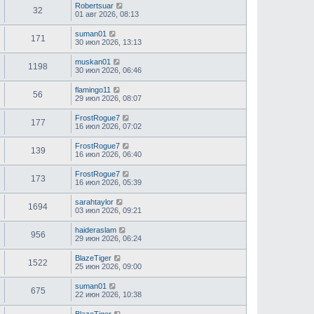
Robertsuar
32
01 авг 2026, 08:13
suman01
171
30 июл 2026, 13:13
muskan01
1198
30 июл 2026, 06:46
flamingo11
56
29 июл 2026, 08:07
FrostRogue7
177
16 июл 2026, 07:02
FrostRogue7
139
16 июл 2026, 06:40
FrostRogue7
173
16 июл 2026, 05:39
sarahtaylor
1694
03 июл 2026, 09:21
haideraslam
956
29 июн 2026, 06:24
BlazeTiger
1522
25 июн 2026, 09:00
suman01
675
22 июн 2026, 10:38