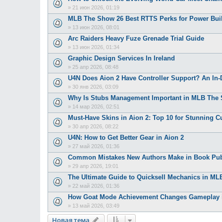
»
21 июн 2026, 01:19
MLB The Show 26 Best RTTS Perks for Power Bui
»
13 июн 2026, 08:01
Arc Raiders Heavy Fuze Grenade Trial Guide
»
13 июн 2026, 01:34
Graphic Design Services In Ireland
»
25 апр 2026, 08:48
U4N Does Aion 2 Have Controller Support? An In
»
30 янв 2026, 03:09
Why Is Stubs Management Important in MLB The
»
14 мар 2026, 02:51
Must-Have Skins in Aion 2: Top 10 for Stunning C
»
30 апр 2026, 08:22
U4N: How to Get Better Gear in Aion 2
»
27 май 2026, 01:36
Common Mistakes New Authors Make in Book Pub
»
29 апр 2026, 19:01
The Ultimate Guide to Quicksell Mechanics in M
»
22 май 2026, 01:36
How Goat Mode Achievement Changes Gameplay 
»
13 май 2026, 03:49
Новая тема