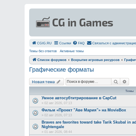
СGIG.RU
Ссылки
FAQ
Связаться с администраци
Темы без ответов
Активные темы
Список форумов
Вскрытие игровых ресурсов
Графи
Графические форматы
Поиск
Рас
Новая тема
Темы
Умное автосубтитрирование в CapCut
»
02 авг 2026, 07:13
Фильм «Проект "Аве Мария"» на MovieBox
»
02 авг 2026, 07:13
Braves are favorites toward take Tarik Skubal in
Nightengale
»
01 авг 2026, 08:44