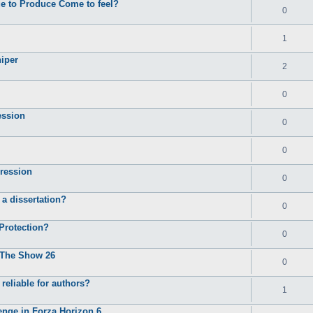
e to Produce Come to feel?
0
1
iper
2
0
ession
0
0
ression
0
 a dissertation?
0
Protection?
0
B The Show 26
0
reliable for authors?
1
enge in Forza Horizon 6