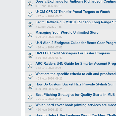
Does a Exchange for Anthony Richardson Continu
»
01 авг 2026, 08:13
U4GM CFB 27 Transfer Portal Targets to Watch
»
27 июл 2026, 06:26
u4gm Battlefield 6 M2010 ESR Top Long Range Sn
»
11 ноя 2025, 07:38
Managing Your Wordle Unlimited Store
»
29 июл 2026, 08:07
U4N Aion 2 Endgame Guide for Better Gear Progr
»
16 июл 2026, 07:02
U4N FH6 Credit Strategies For Faster Progress
»
16 июл 2026, 06:40
ARC Raiders U4N Guide for Smarter Account Prog
»
16 июл 2026, 05:39
What are the specific criteria to edit and proofread
»
03 июл 2026, 09:21
How Do Custom Bucket Hats Provide Stylish Sun 
»
29 июн 2026, 06:24
Best Pitching Strategies for Quality Starts in ML
»
25 июн 2026, 09:00
Which hard cover book printing services are most 
»
10 июн 2026, 23:30
How to Unlock the Evolving World Car Meet Chall