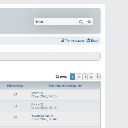
Поиск
Расширенный поис
Регистрация
Вход
1
2
3
4
След.
92 темы
Просмотры
Последнее сообщение
Shinra
46
02 авг 2026, 07:13
Shinra
34
02 авг 2026, 07:13
RavenDantas
40
01 авг 2026, 08:44