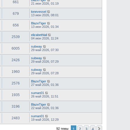
BlazeTiger
661
21 июн 2026, 01:19
lonevessel
679
13 июн 2026, 08:01
BlazeTiger
656
13 июн 2026, 01:34
elizabethlail
2539
04 июн 2026, 11:24
subway
6005
29 май 2026, 07:30
subway
2426
29 май 2026, 07:29
subway
1960
29 май 2026, 07:28
BlazeTiger
2576
27 май 2026, 01:36
suman01
1935
26 май 2026, 11:51
BlazeTiger
3196
22 май 2026, 01:36
suman01
2483
19 май 2026, 12:29
1
2
3
4
След.
92 темы