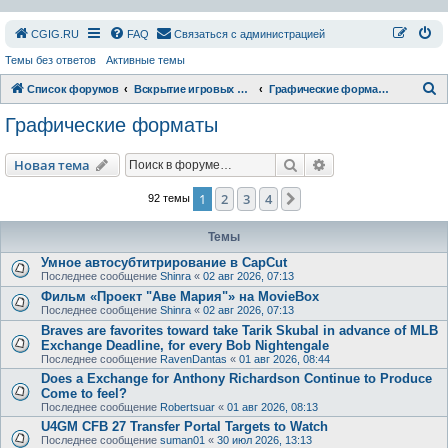
СGIG.RU
FAQ
Связаться с администрацией
Темы без ответов
Активные темы
П
Список форумов
Вскрытие игровых ресурсов
Графические форматы
о
Графические форматы
и
с
Поиск
Расширенный пои
Новая тема
к
1
2
3
4
След.
92 темы
Темы
Умное автосубтитрирование в CapCut
Последнее сообщение
Shinra
«
02 авг 2026, 07:13
Фильм «Проект "Аве Мария"» на MovieBox
Последнее сообщение
Shinra
«
02 авг 2026, 07:13
Braves are favorites toward take Tarik Skubal in advance of MLB
Exchange Deadline, for every Bob Nightengale
Последнее сообщение
RavenDantas
«
01 авг 2026, 08:44
Does a Exchange for Anthony Richardson Continue to Produce
Come to feel?
Последнее сообщение
Robertsuar
«
01 авг 2026, 08:13
U4GM CFB 27 Transfer Portal Targets to Watch
Последнее сообщение
suman01
«
30 июл 2026, 13:13