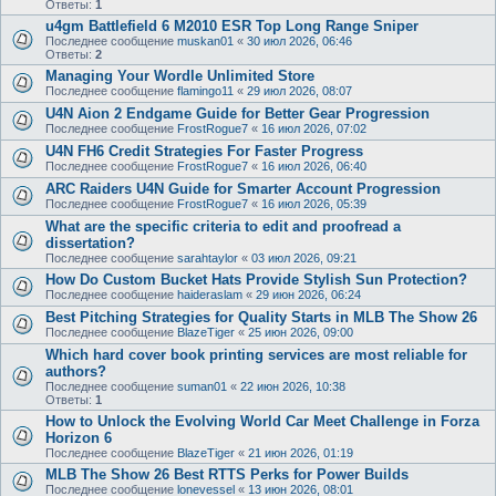
Ответы:
1
u4gm Battlefield 6 M2010 ESR Top Long Range Sniper
Последнее сообщение
muskan01
«
30 июл 2026, 06:46
Ответы:
2
Managing Your Wordle Unlimited Store
Последнее сообщение
flamingo11
«
29 июл 2026, 08:07
U4N Aion 2 Endgame Guide for Better Gear Progression
Последнее сообщение
FrostRogue7
«
16 июл 2026, 07:02
U4N FH6 Credit Strategies For Faster Progress
Последнее сообщение
FrostRogue7
«
16 июл 2026, 06:40
ARC Raiders U4N Guide for Smarter Account Progression
Последнее сообщение
FrostRogue7
«
16 июл 2026, 05:39
What are the specific criteria to edit and proofread a
dissertation?
Последнее сообщение
sarahtaylor
«
03 июл 2026, 09:21
How Do Custom Bucket Hats Provide Stylish Sun Protection?
Последнее сообщение
haideraslam
«
29 июн 2026, 06:24
Best Pitching Strategies for Quality Starts in MLB The Show 26
Последнее сообщение
BlazeTiger
«
25 июн 2026, 09:00
Which hard cover book printing services are most reliable for
authors?
Последнее сообщение
suman01
«
22 июн 2026, 10:38
Ответы:
1
How to Unlock the Evolving World Car Meet Challenge in Forza
Horizon 6
Последнее сообщение
BlazeTiger
«
21 июн 2026, 01:19
MLB The Show 26 Best RTTS Perks for Power Builds
Последнее сообщение
lonevessel
«
13 июн 2026, 08:01