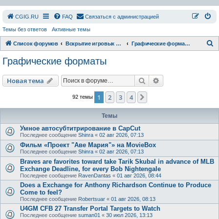
СGIG.RU
FAQ
Связаться с администрацией
Темы без ответов
Активные темы
П
Список форумов
Вскрытие игровых ресурсов
Графические форматы
о
Графические форматы
и
с
Поиск
Расширенный пои
Новая тема
к
1
2
3
4
След.
92 темы
Темы
Умное автосубтитрирование в CapCut
Последнее сообщение
Shinra
«
02 авг 2026, 07:13
Фильм «Проект "Аве Мария"» на MovieBox
Последнее сообщение
Shinra
«
02 авг 2026, 07:13
Braves are favorites toward take Tarik Skubal in advance of MLB
Exchange Deadline, for every Bob Nightengale
Последнее сообщение
RavenDantas
«
01 авг 2026, 08:44
Does a Exchange for Anthony Richardson Continue to Produce
Come to feel?
Последнее сообщение
Robertsuar
«
01 авг 2026, 08:13
U4GM CFB 27 Transfer Portal Targets to Watch
Последнее сообщение
suman01
«
30 июл 2026, 13:13