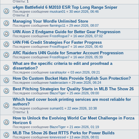
Ответы:
1
u4gm Battlefield 6 M2010 ESR Top Long Range Sniper
Последнее сообщение
muskan01
«
30 июл 2026, 06:46
Ответы:
2
Managing Your Wordle Unlimited Store
Последнее сообщение
flamingo11
«
29 июл 2026, 08:07
U4N Aion 2 Endgame Guide for Better Gear Progression
Последнее сообщение
FrostRogue7
«
16 июл 2026, 07:02
U4N FH6 Credit Strategies For Faster Progress
Последнее сообщение
FrostRogue7
«
16 июл 2026, 06:40
ARC Raiders U4N Guide for Smarter Account Progression
Последнее сообщение
FrostRogue7
«
16 июл 2026, 05:39
What are the specific criteria to edit and proofread a
dissertation?
Последнее сообщение
sarahtaylor
«
03 июл 2026, 09:21
How Do Custom Bucket Hats Provide Stylish Sun Protection?
Последнее сообщение
haideraslam
«
29 июн 2026, 06:24
Best Pitching Strategies for Quality Starts in MLB The Show 26
Последнее сообщение
BlazeTiger
«
25 июн 2026, 09:00
Which hard cover book printing services are most reliable for
authors?
Последнее сообщение
suman01
«
22 июн 2026, 10:38
Ответы:
1
How to Unlock the Evolving World Car Meet Challenge in Forza
Horizon 6
Последнее сообщение
BlazeTiger
«
21 июн 2026, 01:19
MLB The Show 26 Best RTTS Perks for Power Builds
Последнее сообщение
lonevessel
«
13 июн 2026, 08:01