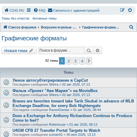
СGIG.RU
FAQ
Связаться с администрацией
Темы без ответов
Активные темы
П
Список форумов
Вскрытие игровых ресурсов
Графические форматы
о
Графические форматы
и
с
Поиск
Расширенный пои
Новая тема
к
1
2
3
4
След.
92 темы
Темы
Умное автосубтитрирование в CapCut
Последнее сообщение
Shinra
«
02 авг 2026, 07:13
Фильм «Проект "Аве Мария"» на MovieBox
Последнее сообщение
Shinra
«
02 авг 2026, 07:13
Braves are favorites toward take Tarik Skubal in advance of MLB
Exchange Deadline, for every Bob Nightengale
Последнее сообщение
RavenDantas
«
01 авг 2026, 08:44
Does a Exchange for Anthony Richardson Continue to Produce
Come to feel?
Последнее сообщение
Robertsuar
«
01 авг 2026, 08:13
U4GM CFB 27 Transfer Portal Targets to Watch
Последнее сообщение
suman01
«
30 июл 2026, 13:13