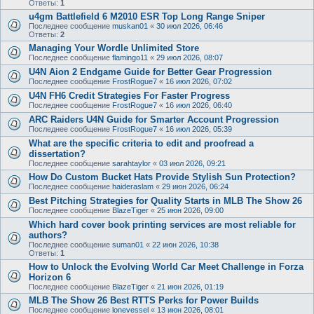
Ответы:
1
u4gm Battlefield 6 M2010 ESR Top Long Range Sniper
Последнее сообщение
muskan01
«
30 июл 2026, 06:46
Ответы:
2
Managing Your Wordle Unlimited Store
Последнее сообщение
flamingo11
«
29 июл 2026, 08:07
U4N Aion 2 Endgame Guide for Better Gear Progression
Последнее сообщение
FrostRogue7
«
16 июл 2026, 07:02
U4N FH6 Credit Strategies For Faster Progress
Последнее сообщение
FrostRogue7
«
16 июл 2026, 06:40
ARC Raiders U4N Guide for Smarter Account Progression
Последнее сообщение
FrostRogue7
«
16 июл 2026, 05:39
What are the specific criteria to edit and proofread a
dissertation?
Последнее сообщение
sarahtaylor
«
03 июл 2026, 09:21
How Do Custom Bucket Hats Provide Stylish Sun Protection?
Последнее сообщение
haideraslam
«
29 июн 2026, 06:24
Best Pitching Strategies for Quality Starts in MLB The Show 26
Последнее сообщение
BlazeTiger
«
25 июн 2026, 09:00
Which hard cover book printing services are most reliable for
authors?
Последнее сообщение
suman01
«
22 июн 2026, 10:38
Ответы:
1
How to Unlock the Evolving World Car Meet Challenge in Forza
Horizon 6
Последнее сообщение
BlazeTiger
«
21 июн 2026, 01:19
MLB The Show 26 Best RTTS Perks for Power Builds
Последнее сообщение
lonevessel
«
13 июн 2026, 08:01