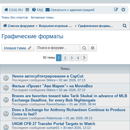
СGIG.RU
FAQ
Связаться с администрацией
Темы без ответов
Активные темы
П
Список форумов
Вскрытие игровых ресурсов
Графические форматы
о
Графические форматы
и
с
Поиск
Расширенный пои
Новая тема
к
1
2
3
4
След.
92 темы
Темы
Умное автосубтитрирование в CapCut
Последнее сообщение
Shinra
«
02 авг 2026, 07:13
Фильм «Проект "Аве Мария"» на MovieBox
Последнее сообщение
Shinra
«
02 авг 2026, 07:13
Braves are favorites toward take Tarik Skubal in advance of MLB
Exchange Deadline, for every Bob Nightengale
Последнее сообщение
RavenDantas
«
01 авг 2026, 08:44
Does a Exchange for Anthony Richardson Continue to Produce
Come to feel?
Последнее сообщение
Robertsuar
«
01 авг 2026, 08:13
U4GM CFB 27 Transfer Portal Targets to Watch
Последнее сообщение
suman01
«
30 июл 2026, 13:13