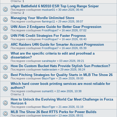
Ответы:
1
u4gm Battlefield 6 M2010 ESR Top Long Range Sniper
Последнее сообщение
muskan01
«
30 июл 2026, 06:46
Ответы:
2
Managing Your Wordle Unlimited Store
Последнее сообщение
flamingo11
«
29 июл 2026, 08:07
U4N Aion 2 Endgame Guide for Better Gear Progression
Последнее сообщение
FrostRogue7
«
16 июл 2026, 07:02
U4N FH6 Credit Strategies For Faster Progress
Последнее сообщение
FrostRogue7
«
16 июл 2026, 06:40
ARC Raiders U4N Guide for Smarter Account Progression
Последнее сообщение
FrostRogue7
«
16 июл 2026, 05:39
What are the specific criteria to edit and proofread a
dissertation?
Последнее сообщение
sarahtaylor
«
03 июл 2026, 09:21
How Do Custom Bucket Hats Provide Stylish Sun Protection?
Последнее сообщение
haideraslam
«
29 июн 2026, 06:24
Best Pitching Strategies for Quality Starts in MLB The Show 26
Последнее сообщение
BlazeTiger
«
25 июн 2026, 09:00
Which hard cover book printing services are most reliable for
authors?
Последнее сообщение
suman01
«
22 июн 2026, 10:38
Ответы:
1
How to Unlock the Evolving World Car Meet Challenge in Forza
Horizon 6
Последнее сообщение
BlazeTiger
«
21 июн 2026, 01:19
MLB The Show 26 Best RTTS Perks for Power Builds
Последнее сообщение
lonevessel
«
13 июн 2026, 08:01