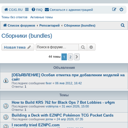
СGIG.RU
FAQ
Связаться с администрацией
Темы без ответов
Активные темы
П
Список форумов
Репозитарий
Сборники (bundles)
о
Сборники (bundles)
и
с
Поиск
Расширенный пои
Новая тема
к
1
2
След.
44 темы
Объявления
[ОБЪЯВЛЕНИЕ] Особая отметка при добавлении моделей на
сайт
Последнее сообщение
fixer
«
06 янв 2012, 16:42
Ответы:
1
Темы
How to Build KRS 762 for Black Ops 7 Bot Lobbies - u4gm
Последнее сообщение
votimyna
«
31 июл 2026, 15:00
Ответы:
1
Building a Deck with EZNPC Pokémon TCG Pocket Cards
Последнее сообщение
jornw
«
24 апр 2026, 07:35
I recently tried EZNPC.com