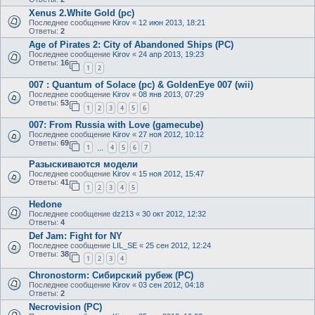
Xenus 2.White Gold (pc)
Последнее сообщение
Kirov
«
12 июн 2013, 18:21
Ответы:
2
Age of Pirates 2: City of Abandoned Ships (PC)
Последнее сообщение
Kirov
«
24 апр 2013, 19:23
Ответы:
16
1
2
007 : Quantum of Solace (pc) & GoldenEye 007 (wii)
Последнее сообщение
Kirov
«
08 янв 2013, 07:29
Ответы:
53
1
2
3
4
5
6
007: From Russia with Love (gamecube)
Последнее сообщение
Kirov
«
27 ноя 2012, 10:12
Ответы:
69
1
4
5
6
7
…
Разыскиваются модели
Последнее сообщение
Kirov
«
15 ноя 2012, 15:47
Ответы:
41
1
2
3
4
5
Hedone
Последнее сообщение
dz213
«
30 окт 2012, 12:32
Ответы:
4
Def Jam: Fight for NY
Последнее сообщение
LIL_SE
«
25 сен 2012, 12:24
Ответы:
38
1
2
3
4
Chronostorm: Сибирский рубеж (PC)
Последнее сообщение
Kirov
«
03 сен 2012, 04:18
Ответы:
2
Necrovision (PC)