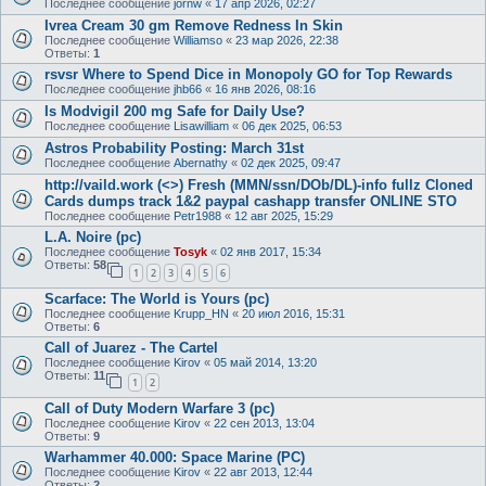
Последнее сообщение
jornw
«
17 апр 2026, 02:27
Ivrea Cream 30 gm Remove Redness In Skin
Последнее сообщение
Williamso
«
23 мар 2026, 22:38
Ответы:
1
rsvsr Where to Spend Dice in Monopoly GO for Top Rewards
Последнее сообщение
jhb66
«
16 янв 2026, 08:16
Is Modvigil 200 mg Safe for Daily Use?
Последнее сообщение
Lisawilliam
«
06 дек 2025, 06:53
Astros Probability Posting: March 31st
Последнее сообщение
Abernathy
«
02 дек 2025, 09:47
http://vaild.work (<>) Fresh (MMN/ssn/DOb/DL)-info fullz Cloned
Cards dumps track 1&2 paypal cashapp transfer ONLINE STO
Последнее сообщение
Petr1988
«
12 авг 2025, 15:29
L.A. Noire (pc)
Последнее сообщение
Tosyk
«
02 янв 2017, 15:34
Ответы:
58
1
2
3
4
5
6
Scarface: The World is Yours (pc)
Последнее сообщение
Krupp_HN
«
20 июл 2016, 15:31
Ответы:
6
Call of Juarez - The Cartel
Последнее сообщение
Kirov
«
05 май 2014, 13:20
Ответы:
11
1
2
Call of Duty Modern Warfare 3 (pc)
Последнее сообщение
Kirov
«
22 сен 2013, 13:04
Ответы:
9
Warhammer 40.000: Space Marine (PC)
Последнее сообщение
Kirov
«
22 авг 2013, 12:44
Ответы:
2