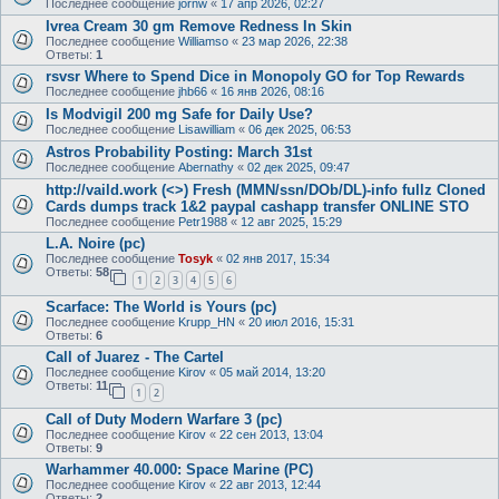
Последнее сообщение
jornw
«
17 апр 2026, 02:27
Ivrea Cream 30 gm Remove Redness In Skin
Последнее сообщение
Williamso
«
23 мар 2026, 22:38
Ответы:
1
rsvsr Where to Spend Dice in Monopoly GO for Top Rewards
Последнее сообщение
jhb66
«
16 янв 2026, 08:16
Is Modvigil 200 mg Safe for Daily Use?
Последнее сообщение
Lisawilliam
«
06 дек 2025, 06:53
Astros Probability Posting: March 31st
Последнее сообщение
Abernathy
«
02 дек 2025, 09:47
http://vaild.work (<>) Fresh (MMN/ssn/DOb/DL)-info fullz Cloned
Cards dumps track 1&2 paypal cashapp transfer ONLINE STO
Последнее сообщение
Petr1988
«
12 авг 2025, 15:29
L.A. Noire (pc)
Последнее сообщение
Tosyk
«
02 янв 2017, 15:34
Ответы:
58
1
2
3
4
5
6
Scarface: The World is Yours (pc)
Последнее сообщение
Krupp_HN
«
20 июл 2016, 15:31
Ответы:
6
Call of Juarez - The Cartel
Последнее сообщение
Kirov
«
05 май 2014, 13:20
Ответы:
11
1
2
Call of Duty Modern Warfare 3 (pc)
Последнее сообщение
Kirov
«
22 сен 2013, 13:04
Ответы:
9
Warhammer 40.000: Space Marine (PC)
Последнее сообщение
Kirov
«
22 авг 2013, 12:44
Ответы:
2