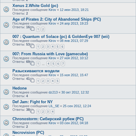
Xenus 2.White Gold (pc)
Последнее сообщение
Kirov
«
12 июн 2013, 18:21
Ответы:
2
Age of Pirates 2: City of Abandoned Ships (PC)
Последнее сообщение
Kirov
«
24 апр 2013, 19:23
Ответы:
16
1
2
007 : Quantum of Solace (pc) & GoldenEye 007 (wii)
Последнее сообщение
Kirov
«
08 янв 2013, 07:29
Ответы:
53
1
2
3
4
5
6
007: From Russia with Love (gamecube)
Последнее сообщение
Kirov
«
27 ноя 2012, 10:12
Ответы:
69
1
4
5
6
7
…
Разыскиваются модели
Последнее сообщение
Kirov
«
15 ноя 2012, 15:47
Ответы:
41
1
2
3
4
5
Hedone
Последнее сообщение
dz213
«
30 окт 2012, 12:32
Ответы:
4
Def Jam: Fight for NY
Последнее сообщение
LIL_SE
«
25 сен 2012, 12:24
Ответы:
38
1
2
3
4
Chronostorm: Сибирский рубеж (PC)
Последнее сообщение
Kirov
«
03 сен 2012, 04:18
Ответы:
2
Necrovision (PC)