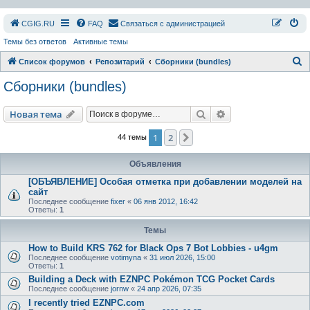
СGIG.RU
FAQ
Связаться с администрацией
Темы без ответов
Активные темы
П
Список форумов
Репозитарий
Сборники (bundles)
о
Сборники (bundles)
и
с
Поиск
Расширенный пои
Новая тема
к
1
2
След.
44 темы
Объявления
[ОБЪЯВЛЕНИЕ] Особая отметка при добавлении моделей на
сайт
Последнее сообщение
fixer
«
06 янв 2012, 16:42
Ответы:
1
Темы
How to Build KRS 762 for Black Ops 7 Bot Lobbies - u4gm
Последнее сообщение
votimyna
«
31 июл 2026, 15:00
Ответы:
1
Building a Deck with EZNPC Pokémon TCG Pocket Cards
Последнее сообщение
jornw
«
24 апр 2026, 07:35
I recently tried EZNPC.com