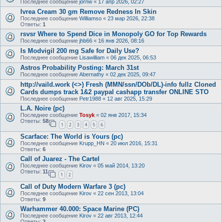
Последнее сообщение
jornw
«
17 апр 2026, 02:27
Ivrea Cream 30 gm Remove Redness In Skin
Последнее сообщение
Williamso
«
23 мар 2026, 22:38
Ответы:
1
rsvsr Where to Spend Dice in Monopoly GO for Top Rewards
Последнее сообщение
jhb66
«
16 янв 2026, 08:16
Is Modvigil 200 mg Safe for Daily Use?
Последнее сообщение
Lisawilliam
«
06 дек 2025, 06:53
Astros Probability Posting: March 31st
Последнее сообщение
Abernathy
«
02 дек 2025, 09:47
http://vaild.work (<>) Fresh (MMN/ssn/DOb/DL)-info fullz Cloned
Cards dumps track 1&2 paypal cashapp transfer ONLINE STO
Последнее сообщение
Petr1988
«
12 авг 2025, 15:29
L.A. Noire (pc)
Последнее сообщение
Tosyk
«
02 янв 2017, 15:34
Ответы:
58
1
2
3
4
5
6
Scarface: The World is Yours (pc)
Последнее сообщение
Krupp_HN
«
20 июл 2016, 15:31
Ответы:
6
Call of Juarez - The Cartel
Последнее сообщение
Kirov
«
05 май 2014, 13:20
Ответы:
11
1
2
Call of Duty Modern Warfare 3 (pc)
Последнее сообщение
Kirov
«
22 сен 2013, 13:04
Ответы:
9
Warhammer 40.000: Space Marine (PC)
Последнее сообщение
Kirov
«
22 авг 2013, 12:44
Ответы:
2