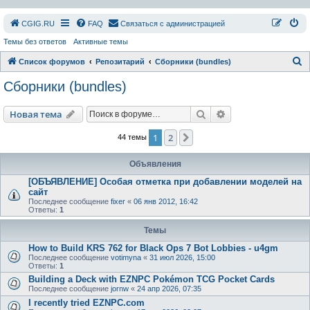
СGIG.RU
FAQ
Связаться с администрацией
Темы без ответов
Активные темы
П
Список форумов
Репозитарий
Сборники (bundles)
о
Сборники (bundles)
и
с
Поиск
Расширенный пои
Новая тема
к
1
2
След.
44 темы
Объявления
[ОБЪЯВЛЕНИЕ] Особая отметка при добавлении моделей на
сайт
Последнее сообщение
fixer
«
06 янв 2012, 16:42
Ответы:
1
Темы
How to Build KRS 762 for Black Ops 7 Bot Lobbies - u4gm
Последнее сообщение
votimyna
«
31 июл 2026, 15:00
Ответы:
1
Building a Deck with EZNPC Pokémon TCG Pocket Cards
Последнее сообщение
jornw
«
24 апр 2026, 07:35
I recently tried EZNPC.com