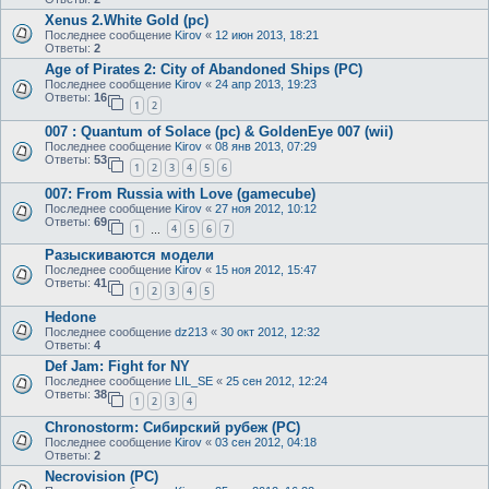
Xenus 2.White Gold (pc)
Последнее сообщение
Kirov
«
12 июн 2013, 18:21
Ответы:
2
Age of Pirates 2: City of Abandoned Ships (PC)
Последнее сообщение
Kirov
«
24 апр 2013, 19:23
Ответы:
16
1
2
007 : Quantum of Solace (pc) & GoldenEye 007 (wii)
Последнее сообщение
Kirov
«
08 янв 2013, 07:29
Ответы:
53
1
2
3
4
5
6
007: From Russia with Love (gamecube)
Последнее сообщение
Kirov
«
27 ноя 2012, 10:12
Ответы:
69
1
4
5
6
7
…
Разыскиваются модели
Последнее сообщение
Kirov
«
15 ноя 2012, 15:47
Ответы:
41
1
2
3
4
5
Hedone
Последнее сообщение
dz213
«
30 окт 2012, 12:32
Ответы:
4
Def Jam: Fight for NY
Последнее сообщение
LIL_SE
«
25 сен 2012, 12:24
Ответы:
38
1
2
3
4
Chronostorm: Сибирский рубеж (PC)
Последнее сообщение
Kirov
«
03 сен 2012, 04:18
Ответы:
2
Necrovision (PC)