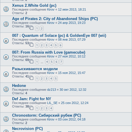
Xenus 2.White Gold (pc)
Последнее сообщение
Kirov
«
12 июн 2013, 18:21
Ответы:
2
Age of Pirates 2: City of Abandoned Ships (PC)
Последнее сообщение
Kirov
«
24 апр 2013, 19:23
Ответы:
16
1
2
007 : Quantum of Solace (pc) & GoldenEye 007 (wii)
Последнее сообщение
Kirov
«
08 янв 2013, 07:29
Ответы:
53
1
2
3
4
5
6
007: From Russia with Love (gamecube)
Последнее сообщение
Kirov
«
27 ноя 2012, 10:12
Ответы:
69
1
4
5
6
7
…
Разыскиваются модели
Последнее сообщение
Kirov
«
15 ноя 2012, 15:47
Ответы:
41
1
2
3
4
5
Hedone
Последнее сообщение
dz213
«
30 окт 2012, 12:32
Ответы:
4
Def Jam: Fight for NY
Последнее сообщение
LIL_SE
«
25 сен 2012, 12:24
Ответы:
38
1
2
3
4
Chronostorm: Сибирский рубеж (PC)
Последнее сообщение
Kirov
«
03 сен 2012, 04:18
Ответы:
2
Necrovision (PC)