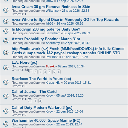
Последнее сообщение
jornw
«
17 апр 2026, 02:27
Ivrea Cream 30 gm Remove Redness In Skin
Последнее сообщение
Williamso
«
23 мар 2026, 22:38
Ответы:
1
rsvsr Where to Spend Dice in Monopoly GO for Top Rewards
Последнее сообщение
jhb66
«
16 янв 2026, 08:16
Is Modvigil 200 mg Safe for Daily Use?
Последнее сообщение
Lisawilliam
«
06 дек 2025, 06:53
Astros Probability Posting: March 31st
Последнее сообщение
Abernathy
«
02 дек 2025, 09:47
http://vaild.work (<>) Fresh (MMN/ssn/DOb/DL)-info fullz Cloned
Cards dumps track 1&2 paypal cashapp transfer ONLINE STO
Последнее сообщение
Petr1988
«
12 авг 2025, 15:29
L.A. Noire (pc)
Последнее сообщение
Tosyk
«
02 янв 2017, 15:34
Ответы:
58
1
2
3
4
5
6
Scarface: The World is Yours (pc)
Последнее сообщение
Krupp_HN
«
20 июл 2016, 15:31
Ответы:
6
Call of Juarez - The Cartel
Последнее сообщение
Kirov
«
05 май 2014, 13:20
Ответы:
11
1
2
Call of Duty Modern Warfare 3 (pc)
Последнее сообщение
Kirov
«
22 сен 2013, 13:04
Ответы:
9
Warhammer 40.000: Space Marine (PC)
Последнее сообщение
Kirov
«
22 авг 2013, 12:44
Ответы:
2