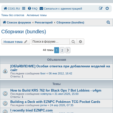
СGIG.RU
FAQ
Связаться с администрацией
Темы без ответов
Активные темы
П
Список форумов
Репозитарий
Сборники (bundles)
о
Сборники (bundles)
и
с
Поиск
Расширенный пои
Новая тема
к
1
2
След.
44 темы
Объявления
[ОБЪЯВЛЕНИЕ] Особая отметка при добавлении моделей на
сайт
Последнее сообщение
fixer
«
06 янв 2012, 16:42
Ответы:
1
Темы
How to Build KRS 762 for Black Ops 7 Bot Lobbies - u4gm
Последнее сообщение
votimyna
«
31 июл 2026, 15:00
Ответы:
1
Building a Deck with EZNPC Pokémon TCG Pocket Cards
Последнее сообщение
jornw
«
24 апр 2026, 07:35
I recently tried EZNPC.com