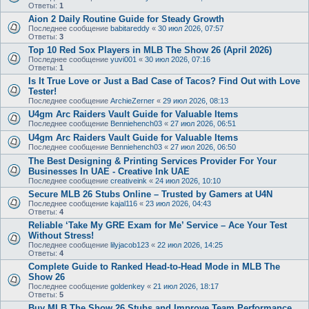
Ответы:
1
Aion 2 Daily Routine Guide for Steady Growth
Последнее сообщение
babitareddy
«
30 июл 2026, 07:57
Ответы:
3
Top 10 Red Sox Players in MLB The Show 26 (April 2026)
Последнее сообщение
yuvi001
«
30 июл 2026, 07:16
Ответы:
1
Is It True Love or Just a Bad Case of Tacos? Find Out with Love
Tester!
Последнее сообщение
ArchieZerner
«
29 июл 2026, 08:13
U4gm Arc Raiders Vault Guide for Valuable Items
Последнее сообщение
Benniehench03
«
27 июл 2026, 06:51
U4gm Arc Raiders Vault Guide for Valuable Items
Последнее сообщение
Benniehench03
«
27 июл 2026, 06:50
The Best Designing & Printing Services Provider For Your
Businesses In UAE - Creative Ink UAE
Последнее сообщение
creativeink
«
24 июл 2026, 10:10
Secure MLB 26 Stubs Online – Trusted by Gamers at U4N
Последнее сообщение
kajal116
«
23 июл 2026, 04:43
Ответы:
4
Reliable ‘Take My GRE Exam for Me’ Service – Ace Your Test
Without Stress!
Последнее сообщение
lilyjacob123
«
22 июл 2026, 14:25
Ответы:
4
Complete Guide to Ranked Head-to-Head Mode in MLB The
Show 26
Последнее сообщение
goldenkey
«
21 июл 2026, 18:17
Ответы:
5
Buy MLB The Show 26 Stubs and Improve Team Performance