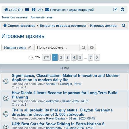
СGIG.RU
FAQ
Связаться с администрацией
Темы без ответов
Активные темы
П
Список форумов
Вскрытие игровых ресурсов
Игровые архивы
о
Игровые архивы
и
с
Поиск
Расширенный пои
Новая тема
к
Страница
1
из
7
1
2
3
4
5
7
След.
156 тем
…
Темы
Significance, Classification, Material Innovation and Modern
Application In modern daily life
Последнее сообщение
sneha0
«
Сегодня, 06:41
Ответы:
1
How Diablo 4 Items Become Important for Long-Term Build
Planning
Последнее сообщение
wakomol
«
04 авг 2026, 14:02
Ответы:
3
The in all probability final guy status: Clayton Kershaw's
direction in direction of 3, 000 strikeouts
Последнее сообщение
RavenDantas
«
01 авг 2026, 08:45
U4N: Best Cars for Snow Drifting in Forza Horizon 6
Последнее сообщение
babitareddy
«
30 июл 2026, 12:33