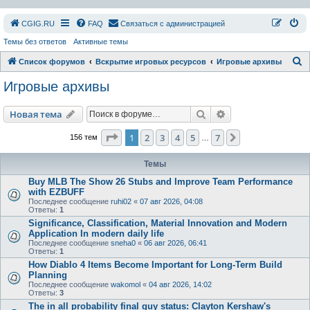
СGIG.RU
FAQ
Связаться с администрацией
Темы без ответов
Активные темы
П
Список форумов
Вскрытие игровых ресурсов
Игровые архивы
о
Игровые архивы
и
с
Поиск
Расширенный пои
Новая тема
к
Страница
1
из
7
1
2
3
4
5
7
След.
156 тем
…
Темы
Buy MLB The Show 26 Stubs and Improve Team Performance
with EZBUFF
Последнее сообщение
ruhi02
«
07 авг 2026, 04:08
Ответы:
1
Significance, Classification, Material Innovation and Modern
Application In modern daily life
Последнее сообщение
sneha0
«
06 авг 2026, 06:41
Ответы:
1
How Diablo 4 Items Become Important for Long-Term Build
Planning
Последнее сообщение
wakomol
«
04 авг 2026, 14:02
Ответы:
3
The in all probability final guy status: Clayton Kershaw's