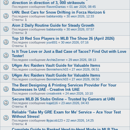
direction in direction of 3, 000 strikeouts
Последнее сообщение
RavenDantas
«
01 авг 2026, 08:45
U4N: Best Cars for Snow Drifting in Forza Horizon 6
Последнее сообщение
babitareddy
«
30 июл 2026, 12:33
Ответы:
1
Aion 2 Daily Routine Guide for Steady Growth
Последнее сообщение
babitareddy
«
30 июл 2026, 07:57
Ответы:
3
Top 10 Red Sox Players in MLB The Show 26 (April 2026)
Последнее сообщение
yuvi001
«
30 июл 2026, 07:16
Ответы:
1
Is It True Love or Just a Bad Case of Tacos? Find Out with Love
Tester!
Последнее сообщение
ArchieZerner
«
29 июл 2026, 08:13
U4gm Arc Raiders Vault Guide for Valuable Items
Последнее сообщение
Benniehench03
«
27 июл 2026, 06:51
U4gm Arc Raiders Vault Guide for Valuable Items
Последнее сообщение
Benniehench03
«
27 июл 2026, 06:50
The Best Designing & Printing Services Provider For Your
Businesses In UAE - Creative Ink UAE
Последнее сообщение
creativeink
«
24 июл 2026, 10:10
Secure MLB 26 Stubs Online – Trusted by Gamers at U4N
Последнее сообщение
kajal116
«
23 июл 2026, 04:43
Ответы:
4
Reliable ‘Take My GRE Exam for Me’ Service – Ace Your Test
Without Stress!
Последнее сообщение
lilyjacob123
«
22 июл 2026, 14:25
Ответы:
4
Complete Guide to Ranked Head-to-Head Mode in MLB The