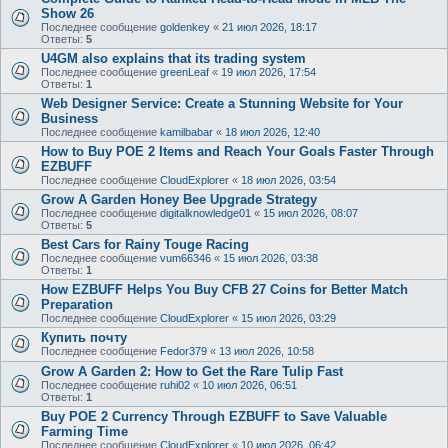
Show 26
Последнее сообщение
goldenkey
«
21 июл 2026, 18:17
Ответы:
5
U4GM also explains that its trading system
Последнее сообщение
greenLeaf
«
19 июл 2026, 17:54
Ответы:
1
Web Designer Service: Create a Stunning Website for Your
Business
Последнее сообщение
kamilbabar
«
18 июл 2026, 12:40
How to Buy POE 2 Items and Reach Your Goals Faster Through
EZBUFF
Последнее сообщение
CloudExplorer
«
18 июл 2026, 03:54
Grow A Garden Honey Bee Upgrade Strategy
Последнее сообщение
digitalknowledge01
«
15 июл 2026, 08:07
Ответы:
5
Best Cars for Rainy Touge Racing
Последнее сообщение
vum66346
«
15 июл 2026, 03:38
Ответы:
1
How EZBUFF Helps You Buy CFB 27 Coins for Better Match
Preparation
Последнее сообщение
CloudExplorer
«
15 июл 2026, 03:29
Купить почту
Последнее сообщение
Fedor379
«
13 июл 2026, 10:58
Grow A Garden 2: How to Get the Rare Tulip Fast
Последнее сообщение
ruhi02
«
10 июл 2026, 06:51
Ответы:
1
Buy POE 2 Currency Through EZBUFF to Save Valuable
Farming Time
Последнее сообщение
CloudExplorer
«
10 июл 2026, 06:42