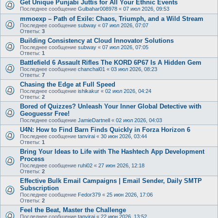
Get Unique Punjabi Juttis for All Your Ethnic Events
Последнее сообщение
Gulbahar008978
«
07 июл 2026, 09:53
mmoexp – Path of Exile: Chaos, Triumph, and a Wild Stream
Последнее сообщение
subway
«
07 июл 2026, 07:07
Ответы:
3
Building Consistency at Cloud Innovator Solutions
Последнее сообщение
subway
«
07 июл 2026, 07:05
Ответы:
1
Battlefield 6 Assault Rifles The KORD 6P67 Is A Hidden Gem
Последнее сообщение
chanchal01
«
03 июл 2026, 08:23
Ответы:
7
Chasing the Edge at Full Speed
Последнее сообщение
ishikakur
«
02 июл 2026, 04:24
Ответы:
2
Bored of Quizzes? Unleash Your Inner Global Detective with
Geoguessr Free!
Последнее сообщение
JamieDartnell
«
02 июл 2026, 04:03
U4N: How to Find Barn Finds Quickly in Forza Horizon 6
Последнее сообщение
tanvirai
«
30 июн 2026, 03:44
Ответы:
1
Bring Your Ideas to Life with The Hashtech App Development
Process
Последнее сообщение
ruhi02
«
27 июн 2026, 12:18
Ответы:
2
Effective Bulk Email Campaigns | Email Sender, Daily SMTP
Subscription
Последнее сообщение
Fedor379
«
25 июн 2026, 17:06
Ответы:
2
Feel the Beat, Master the Challenge
Последнее сообщение
tanvirai
«
22 июн 2026, 13:52