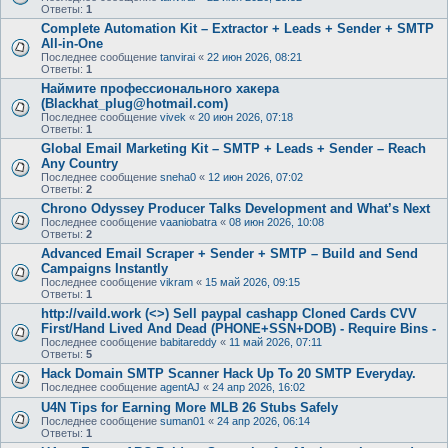
Ответы:
1
Complete Automation Kit – Extractor + Leads + Sender + SMTP
All-in-One
Последнее сообщение
tanvirai
«
22 июн 2026, 08:21
Ответы:
1
Наймите профессионального хакера
(Blackhat_plug@hotmail.com)
Последнее сообщение
vivek
«
20 июн 2026, 07:18
Ответы:
1
Global Email Marketing Kit – SMTP + Leads + Sender – Reach
Any Country
Последнее сообщение
sneha0
«
12 июн 2026, 07:02
Ответы:
2
Chrono Odyssey Producer Talks Development and What’s Next
Последнее сообщение
vaaniobatra
«
08 июн 2026, 10:08
Ответы:
2
Advanced Email Scraper + Sender + SMTP – Build and Send
Campaigns Instantly
Последнее сообщение
vikram
«
15 май 2026, 09:15
Ответы:
1
http://vaild.work (<>) Sell paypal cashapp Cloned Cards CVV
First/Hand Lived And Dead (PHONE+SSN+DOB) - Require Bins -
Последнее сообщение
babitareddy
«
11 май 2026, 07:11
Ответы:
5
Hack Domain SMTP Scanner Hack Up To 20 SMTP Everyday.
Последнее сообщение
agentAJ
«
24 апр 2026, 16:02
U4N Tips for Earning More MLB 26 Stubs Safely
Последнее сообщение
suman01
«
24 апр 2026, 06:14
Ответы:
1