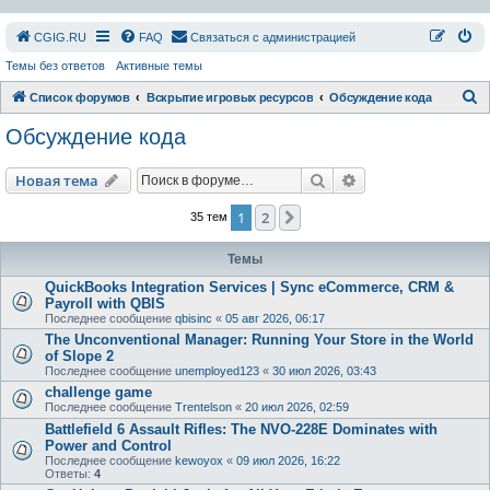
СGIG.RU
FAQ
Связаться с администрацией
Темы без ответов
Активные темы
П
Список форумов
Вскрытие игровых ресурсов
Обсуждение кода
о
Обсуждение кода
и
с
Поиск
Расширенный пои
Новая тема
к
1
2
След.
35 тем
Темы
QuickBooks Integration Services | Sync eCommerce, CRM &
Payroll with QBIS
Последнее сообщение
qbisinc
«
05 авг 2026, 06:17
The Unconventional Manager: Running Your Store in the World
of Slope 2
Последнее сообщение
unemployed123
«
30 июл 2026, 03:43
challenge game
Последнее сообщение
Trentelson
«
20 июл 2026, 02:59
Battlefield 6 Assault Rifles: The NVO-228E Dominates with
Power and Control
Последнее сообщение
kewoyox
«
09 июл 2026, 16:22
Ответы:
4