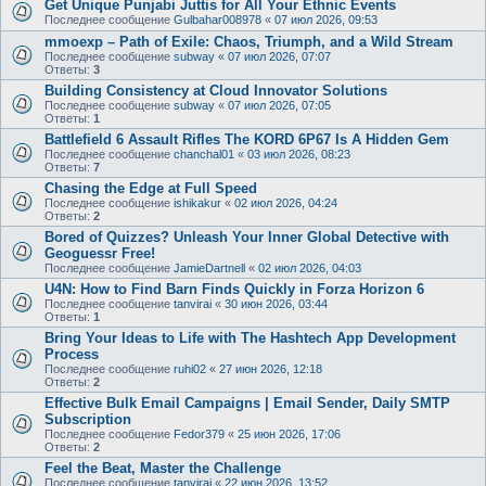
Get Unique Punjabi Juttis for All Your Ethnic Events
Последнее сообщение
Gulbahar008978
«
07 июл 2026, 09:53
mmoexp – Path of Exile: Chaos, Triumph, and a Wild Stream
Последнее сообщение
subway
«
07 июл 2026, 07:07
Ответы:
3
Building Consistency at Cloud Innovator Solutions
Последнее сообщение
subway
«
07 июл 2026, 07:05
Ответы:
1
Battlefield 6 Assault Rifles The KORD 6P67 Is A Hidden Gem
Последнее сообщение
chanchal01
«
03 июл 2026, 08:23
Ответы:
7
Chasing the Edge at Full Speed
Последнее сообщение
ishikakur
«
02 июл 2026, 04:24
Ответы:
2
Bored of Quizzes? Unleash Your Inner Global Detective with
Geoguessr Free!
Последнее сообщение
JamieDartnell
«
02 июл 2026, 04:03
U4N: How to Find Barn Finds Quickly in Forza Horizon 6
Последнее сообщение
tanvirai
«
30 июн 2026, 03:44
Ответы:
1
Bring Your Ideas to Life with The Hashtech App Development
Process
Последнее сообщение
ruhi02
«
27 июн 2026, 12:18
Ответы:
2
Effective Bulk Email Campaigns | Email Sender, Daily SMTP
Subscription
Последнее сообщение
Fedor379
«
25 июн 2026, 17:06
Ответы:
2
Feel the Beat, Master the Challenge
Последнее сообщение
tanvirai
«
22 июн 2026, 13:52