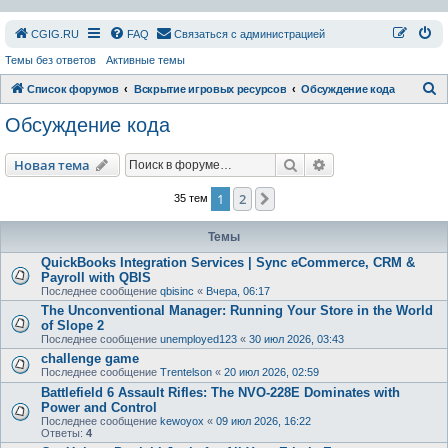
СGIG.RU
FAQ
Связаться с администрацией
Темы без ответов
Активные темы
П
Список форумов
Вскрытие игровых ресурсов
Обсуждение кода
о
Обсуждение кода
и
с
Поиск
Расширенный пои
Новая тема
к
1
2
След.
35 тем
Темы
QuickBooks Integration Services | Sync eCommerce, CRM &
Payroll with QBIS
Последнее сообщение
qbisinc
«
Вчера, 06:17
The Unconventional Manager: Running Your Store in the World
of Slope 2
Последнее сообщение
unemployed123
«
30 июл 2026, 03:43
challenge game
Последнее сообщение
Trentelson
«
20 июл 2026, 02:59
Battlefield 6 Assault Rifles: The NVO-228E Dominates with
Power and Control
Последнее сообщение
kewoyox
«
09 июл 2026, 16:22
Ответы:
4