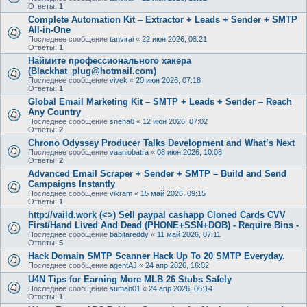
Ответы:
1
Complete Automation Kit – Extractor + Leads + Sender + SMTP
All-in-One
Последнее сообщение
tanvirai
«
22 июн 2026, 08:21
Ответы:
1
Наймите профессионального хакера
(Blackhat_plug@hotmail.com)
Последнее сообщение
vivek
«
20 июн 2026, 07:18
Ответы:
1
Global Email Marketing Kit – SMTP + Leads + Sender – Reach
Any Country
Последнее сообщение
sneha0
«
12 июн 2026, 07:02
Ответы:
2
Chrono Odyssey Producer Talks Development and What’s Next
Последнее сообщение
vaaniobatra
«
08 июн 2026, 10:08
Ответы:
2
Advanced Email Scraper + Sender + SMTP – Build and Send
Campaigns Instantly
Последнее сообщение
vikram
«
15 май 2026, 09:15
Ответы:
1
http://vaild.work (<>) Sell paypal cashapp Cloned Cards CVV
First/Hand Lived And Dead (PHONE+SSN+DOB) - Require Bins -
Последнее сообщение
babitareddy
«
11 май 2026, 07:11
Ответы:
5
Hack Domain SMTP Scanner Hack Up To 20 SMTP Everyday.
Последнее сообщение
agentAJ
«
24 апр 2026, 16:02
U4N Tips for Earning More MLB 26 Stubs Safely
Последнее сообщение
suman01
«
24 апр 2026, 06:14
Ответы:
1