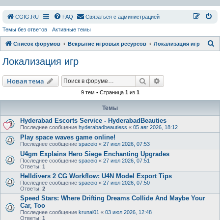
СGIG.RU
FAQ
Связаться с администрацией
Темы без ответов
Активные темы
П
Список форумов
Вскрытие игровых ресурсов
Локализация игр
о
Локализация игр
и
с
Поиск
Расширенный пои
Новая тема
к
9 тем • Страница
1
из
1
Темы
Hyderabad Escorts Service - HyderabadBeauties
Последнее сообщение
hyderabadbeautiess
«
05 авг 2026, 18:12
Play space waves game online!
Последнее сообщение
spaceio
«
27 июл 2026, 07:53
U4gm Explains Hero Siege Enchanting Upgrades
Последнее сообщение
spaceio
«
27 июл 2026, 07:51
Ответы:
1
Helldivers 2 CG Workflow: U4N Model Export Tips
Последнее сообщение
spaceio
«
27 июл 2026, 07:50
Ответы:
2
Speed Stars: Where Drifting Dreams Collide And Maybe Your
Car, Too
Последнее сообщение
krunal01
«
03 июл 2026, 12:48
Ответы:
1