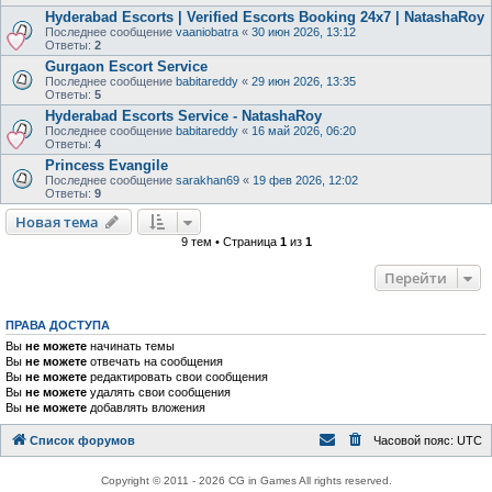
Hyderabad Escorts | Verified Escorts Booking 24x7 | NatashaRoy
Последнее сообщение
vaaniobatra
«
30 июн 2026, 13:12
Ответы:
2
Gurgaon Escort Service
Последнее сообщение
babitareddy
«
29 июн 2026, 13:35
Ответы:
5
Hyderabad Escorts Service - NatashaRoy
Последнее сообщение
babitareddy
«
16 май 2026, 06:20
Ответы:
4
Princess Evangile
Последнее сообщение
sarakhan69
«
19 фев 2026, 12:02
Ответы:
9
Новая тема
9 тем • Страница
1
из
1
Перейти
ПРАВА ДОСТУПА
Вы
не можете
начинать темы
Вы
не можете
отвечать на сообщения
Вы
не можете
редактировать свои сообщения
Вы
не можете
удалять свои сообщения
Вы
не можете
добавлять вложения
Список форумов
Часовой пояс:
UTC
Copyright © 2011 - 2026 CG in Games All rights reserved.