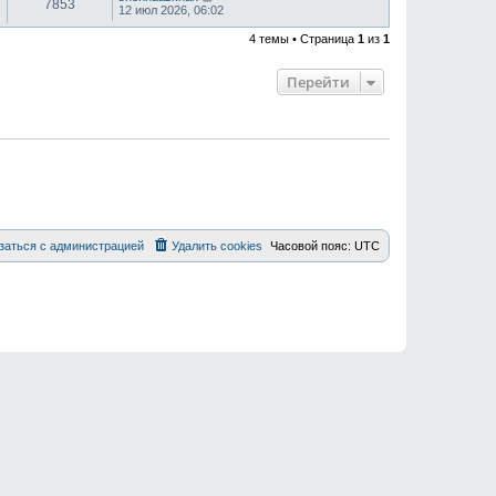
7853
12 июл 2026, 06:02
4 темы • Страница
1
из
1
Перейти
заться с администрацией
Удалить cookies
Часовой пояс:
UTC