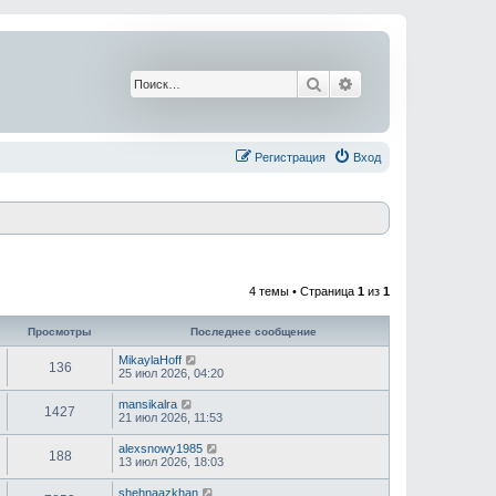
Поиск
Расширенный поис
Регистрация
Вход
4 темы • Страница
1
из
1
Просмотры
Последнее сообщение
MikaylaHoff
136
25 июл 2026, 04:20
mansikalra
1427
21 июл 2026, 11:53
alexsnowy1985
188
13 июл 2026, 18:03
shehnaazkhan