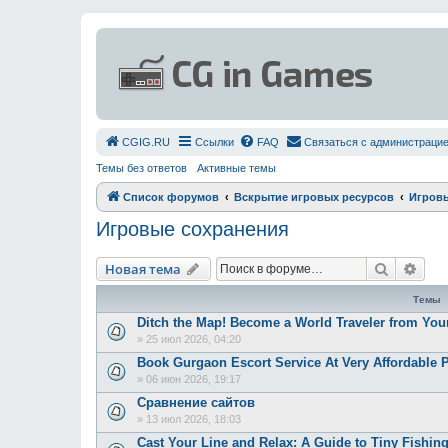
СGIG.RU
Ссылки
FAQ
Связаться с администраци
Темы без ответов
Активные темы
Список форумов
Вскрытие игровых ресурсов
Игровы
Игровые сохранения
Поиск
Рас
Новая тема
Темы
Ditch the Map! Become a World Traveler from Yo
»
25 июл 2026, 04:20
Book Gurgaon Escort Service At Very Affordable P
»
06 июн 2026, 19:17
Сравнение сайтов
»
13 июл 2026, 18:03
Cast Your Line and Relax: A Guide to Tiny Fishin