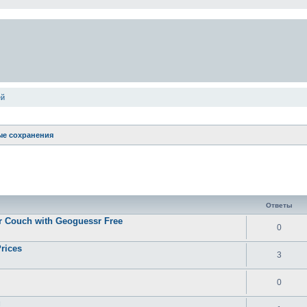
ей
е сохранения
ширенный поиск
Ответы
ur Couch with Geoguessr Free
0
rices
3
0
g