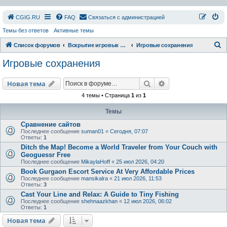
СGIG.RU
FAQ
Связаться с администрацией
Темы без ответов
Активные темы
П
Список форумов
Вскрытие игровых ресурсов
Игровые сохранения
о
Игровые сохранения
и
с
Поиск
Расширенный пои
Новая тема
к
4 темы • Страница
1
из
1
Темы
Сравнение сайтов
Последнее сообщение
suman01
«
Сегодня, 07:07
Ответы:
1
Ditch the Map! Become a World Traveler from Your Couch with
Geoguessr Free
Последнее сообщение
MikaylaHoff
«
25 июл 2026, 04:20
Book Gurgaon Escort Service At Very Affordable Prices
Последнее сообщение
mansikalra
«
21 июл 2026, 11:53
Ответы:
3
Cast Your Line and Relax: A Guide to Tiny Fishing
Последнее сообщение
shehnaazkhan
«
12 июл 2026, 06:02
Ответы:
1
Новая тема