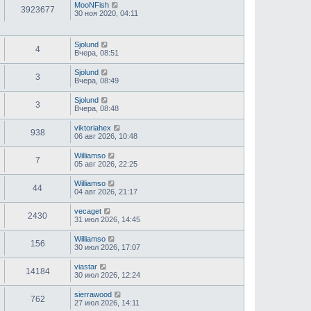
е
MooNFish
3923677
д
30 ноя 2020, 04:11
н
е
м
у
Sjolund
4
с
Вчера, 08:51
о
о
Sjolund
3
б
Вчера, 08:49
щ
е
Sjolund
н
3
Вчера, 08:48
и
ю
viktoriahex
938
06 авг 2026, 10:48
Williamso
7
05 авг 2026, 22:25
Williamso
44
04 авг 2026, 21:17
vecaget
2430
31 июл 2026, 14:45
Williamso
156
30 июл 2026, 17:07
viastar
14184
30 июл 2026, 12:24
sierrawood
762
27 июл 2026, 14:11