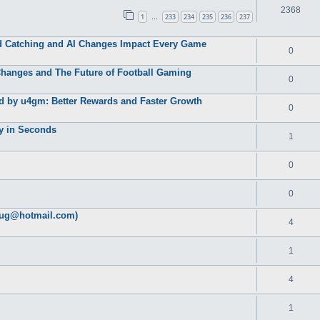
2368
1
233
234
235
236
237
…
 Catching and AI Changes Impact Every Game
0
Changes and The Future of Football Gaming
0
d by u4gm: Better Rewards and Faster Growth
0
ty in Seconds
1
0
0
lug@hotmail.com)
4
1
4
1