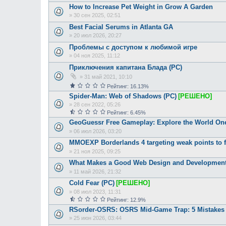
How to Increase Pet Weight in Grow A Garden
»
30 сен 2025, 02:51
Best Facial Serums in Atlanta GA
»
20 июл 2026, 20:27
Проблемы с доступом к любимой игре
»
04 ноя 2025, 11:12
Приключения капитана Блада (PC)
»
31 май 2021, 10:10
Рейтинг: 16.13%
Spider-Man: Web of Shadows (PC)
[РЕШЕНО]
»
28 сен 2022, 05:26
Рейтинг: 6.45%
GeoGuessr Free Gameplay: Explore the World One
»
06 июл 2026, 03:20
MMOEXP Borderlands 4 targeting weak points to f
»
21 ноя 2025, 09:25
What Makes a Good Web Design and Developmen
»
11 май 2026, 21:32
Cold Fear (PC)
[РЕШЕНО]
»
08 июл 2023, 11:31
Рейтинг: 12.9%
RSorder-OSRS: OSRS Mid-Game Trap: 5 Mistakes
»
25 июн 2026, 03:44