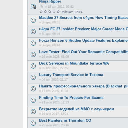
Ninja Ripper
»
15 авг 2012, 07:52
Рейтинг: 3.23%
Madden 27 Secrets from u4gm: How Timing-Based
»
Вчера, 08:51
u4gm FC 27 Insider Preview: Major Career Mode 
»
Вчера, 08:49
Forza Horizon 6 Hidden Update Features Explaine
»
Вчера, 08:48
Love Tester: Find Out Your Romantic Compatibili
»
26 июн 2026, 08:06
Deck Services in Mountlake Terrace WA
»
05 авг 2026, 22:25
Luxury Transport Service in Texoma
»
04 авг 2026, 21:17
Нанять профессионального хакера (Blackhat_p
»
17 сен 2025, 11:28
Finding Time To Prepare For Exams
»
21 июл 2026, 12:33
Вскрытие моделей из ММО с лаунчером
»
16 апр 2017, 13:26
Best Painters in Thornton CO
»
25 июн 2026, 23:16