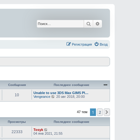
Поиск
Расширенный поис
Регистрация
Вход
Сообщения
Последнее сообщение
Unable to use 3DS Max GIMS Pl…
10
П
Vengeance
20 авг 2018, 20:00
е
р
е
й
1
2
След.
47 тем
т
и
Просмотры
Последнее сообщение
к
п
Tosyk
о
22333
04 янв 2021, 21:55
с
л