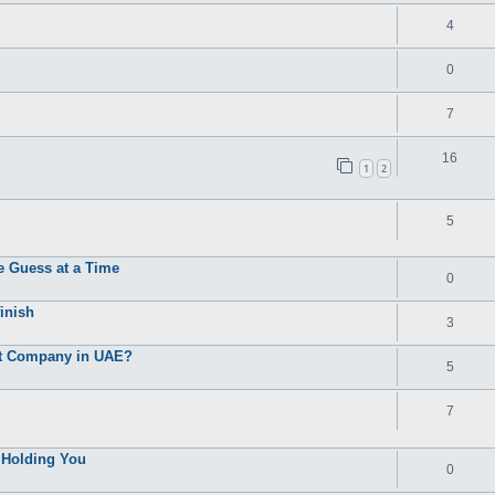
4
0
7
16
1
2
5
 Guess at a Time
0
inish
3
t Company in UAE?
5
7
 Holding You
0