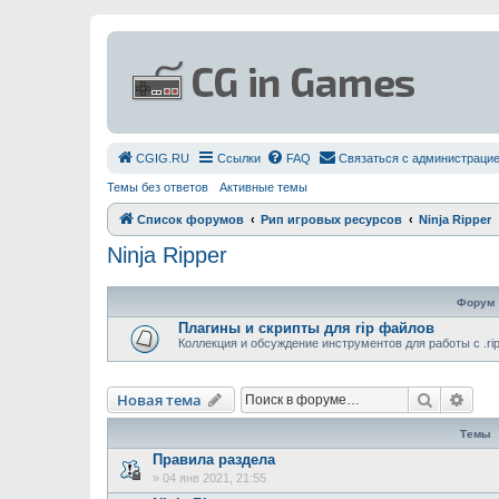
СGIG.RU
Ссылки
FAQ
Связаться с администраци
Темы без ответов
Активные темы
Список форумов
Рип игровых ресурсов
Ninja Ripper
Ninja Ripper
Форум
Плагины и скрипты для rip файлов
Коллекция и обсуждение инструментов для работы с .r
Поиск
Рас
Новая тема
Темы
Правила раздела
»
04 янв 2021, 21:55