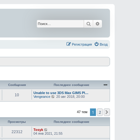
Поиск
Расширенный поис
Регистрация
Вход
Сообщения
Последнее сообщение
Unable to use 3DS Max GIMS Pl…
10
П
Vengeance
20 авг 2018, 20:00
е
р
е
й
1
2
След.
47 тем
т
и
Просмотры
Последнее сообщение
к
п
Tosyk
о
22312
04 янв 2021, 21:55
с
л