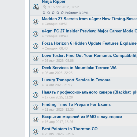
Ninja Ripper
»
15 авг 2012, 07:52
Рейтинг: 3.23%
Madden 27 Secrets from u4gm: How Timing-Based
»
Сегодня, 08:51
u4gm FC 27 Insider Preview: Major Career Mode 
»
Сегодня, 08:49
Forza Horizon 6 Hidden Update Features Explaine
»
Сегодня, 08:48
Love Tester: Find Out Your Romantic Compatibili
»
26 июн 2026, 08:06
Deck Services in Mountlake Terrace WA
»
05 авг 2026, 22:25
Luxury Transport Service in Texoma
»
04 авг 2026, 21:17
Нанять профессионального хакера (Blackhat_p
»
17 сен 2025, 11:28
Finding Time To Prepare For Exams
»
21 июл 2026, 12:33
Вскрытие моделей из ММО с лаунчером
»
16 апр 2017, 13:26
Best Painters in Thornton CO
»
25 июн 2026, 23:16