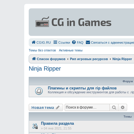
СGIG.RU
Ссылки
FAQ
Связаться с администраци
Темы без ответов
Активные темы
Список форумов
Рип игровых ресурсов
Ninja Ripper
Ninja Ripper
Форум
Плагины и скрипты для rip файлов
Коллекция и обсуждение инструментов для работы с .r
Поиск
Рас
Новая тема
Темы
Правила раздела
»
04 янв 2021, 21:55