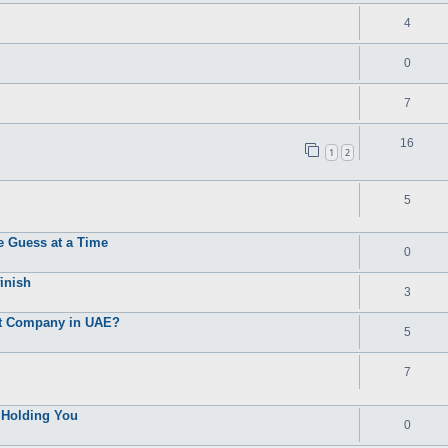
4
0
7
16
1
2
5
 Guess at a Time
0
inish
3
t Company in UAE?
5
7
 Holding You
0