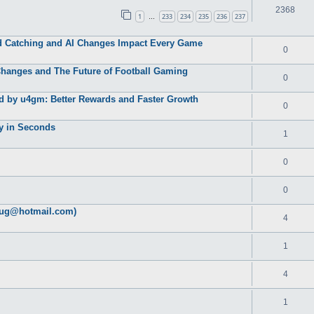
2368
1
233
234
235
236
237
…
 Catching and AI Changes Impact Every Game
0
Changes and The Future of Football Gaming
0
d by u4gm: Better Rewards and Faster Growth
0
ty in Seconds
1
0
0
lug@hotmail.com)
4
1
4
1