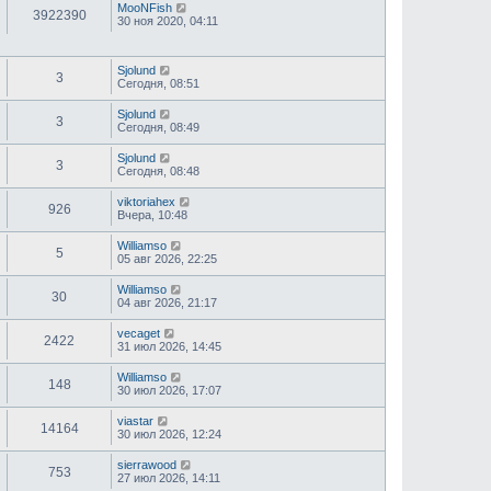
е
MooNFish
3922390
д
30 ноя 2020, 04:11
н
е
м
у
Sjolund
3
с
Сегодня, 08:51
о
о
Sjolund
3
б
Сегодня, 08:49
щ
е
Sjolund
н
3
Сегодня, 08:48
и
ю
viktoriahex
926
Вчера, 10:48
Williamso
5
05 авг 2026, 22:25
Williamso
30
04 авг 2026, 21:17
vecaget
2422
31 июл 2026, 14:45
Williamso
148
30 июл 2026, 17:07
viastar
14164
30 июл 2026, 12:24
sierrawood
753
27 июл 2026, 14:11