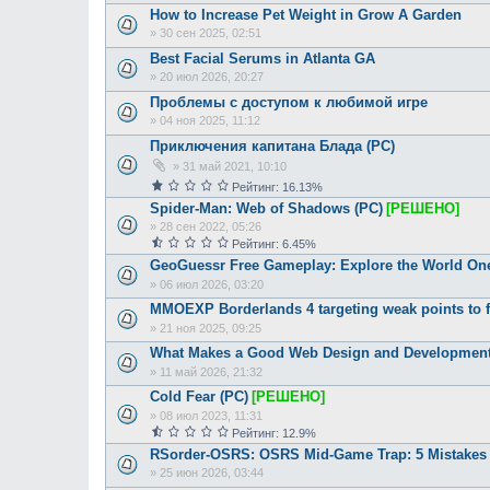
How to Increase Pet Weight in Grow A Garden
»
30 сен 2025, 02:51
Best Facial Serums in Atlanta GA
»
20 июл 2026, 20:27
Проблемы с доступом к любимой игре
»
04 ноя 2025, 11:12
Приключения капитана Блада (PC)
»
31 май 2021, 10:10
Рейтинг: 16.13%
Spider-Man: Web of Shadows (PC)
[РЕШЕНО]
»
28 сен 2022, 05:26
Рейтинг: 6.45%
GeoGuessr Free Gameplay: Explore the World One
»
06 июл 2026, 03:20
MMOEXP Borderlands 4 targeting weak points to f
»
21 ноя 2025, 09:25
What Makes a Good Web Design and Developmen
»
11 май 2026, 21:32
Cold Fear (PC)
[РЕШЕНО]
»
08 июл 2023, 11:31
Рейтинг: 12.9%
RSorder-OSRS: OSRS Mid-Game Trap: 5 Mistakes
»
25 июн 2026, 03:44