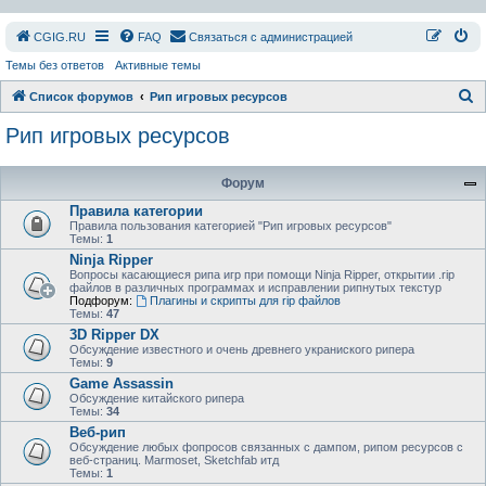
СGIG.RU
FAQ
Связаться с администрацией
Темы без ответов
Активные темы
П
Список форумов
Рип игровых ресурсов
о
Рип игровых ресурсов
и
с
Форум
к
Правила категории
Правила пользования категорией "Рип игровых ресурсов"
Темы:
1
Ninja Ripper
Вопросы касающиеся рипа игр при помощи Ninja Ripper, открытии .rip
файлов в различных программах и исправлении рипнутых текстур
Подфорум:
Плагины и скрипты для rip файлов
Темы:
47
3D Ripper DX
Обсуждение известного и очень древнего украниского рипера
Темы:
9
Game Assassin
Обсуждение китайского рипера
Темы:
34
Веб-рип
Обсуждение любых фопросов связанных с дампом, рипом ресурсов с
веб-страниц. Marmoset, Sketchfab итд
Темы:
1