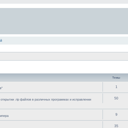
ей
Темы
1
в"
50
 открытии .rip файлов в различных программах и исправлении
9
рипера
35