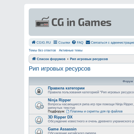
СGIG.RU
Ссылки
FAQ
Связаться с администраци
Темы без ответов
Активные темы
Список форумов
Рип игровых ресурсов
Рип игровых ресурсов
Форум
Правила категории
Правила пользования категорией "Рип игровых ресурсо
Ninja Ripper
Вопросы касающиеся рипа игр при помощи Ninja Ripper,
рипнутых текстур
Подфорум:
Плагины и скрипты для rip файлов
3D Ripper DX
Обсуждение известного и очень древнего украниского 
Game Assassin
Обсуждение китайского рипера