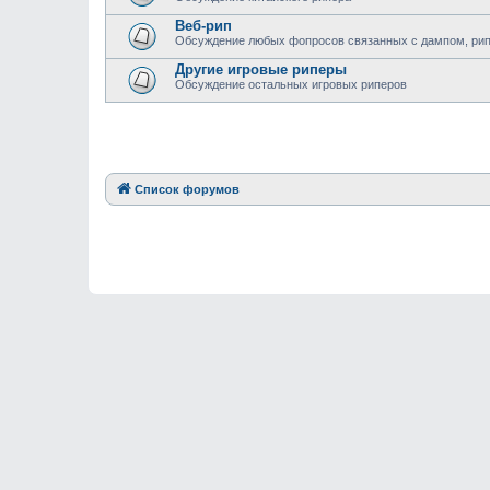
Веб-рип
Обсуждение любых фопросов связанных с дампом, рипом
Другие игровые риперы
Обсуждение остальных игровых риперов
Список форумов