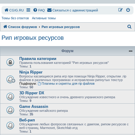
СGIG.RU
FAQ
Связаться с администрацией
Темы без ответов
Активные темы
П
Список форумов
Рип игровых ресурсов
о
Рип игровых ресурсов
и
с
Форум
к
Правила категории
Правила пользования категорией "Рип игровых ресурсов"
Темы:
1
Ninja Ripper
Вопросы касающиеся рипа игр при помощи Ninja Ripper, открытии .rip
файлов в различных программах и исправлении рипнутых текстур
Подфорум:
Плагины и скрипты для rip файлов
Темы:
50
3D Ripper DX
Обсуждение известного и очень древнего украниского рипера
Темы:
9
Game Assassin
Обсуждение китайского рипера
Темы:
35
Веб-рип
Обсуждение любых фопросов связанных с дампом, рипом ресурсов с
веб-страниц. Marmoset, Sketchfab итд
Темы:
1