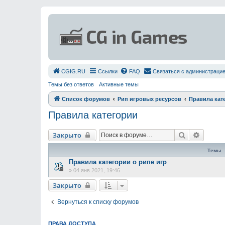
СGIG.RU
Ссылки
FAQ
Связаться с администраци
Темы без ответов
Активные темы
Список форумов
Рип игровых ресурсов
Правила кат
Правила категории
Поиск
Расшир
Закрыто
Темы
Правила категории о рипе игр
»
04 янв 2021, 19:46
Закрыто
Вернуться к списку форумов
ПРАВА ДОСТУПА