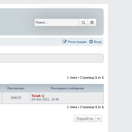
Поиск
Расширенный поис
Регистрация
Вход
1 тема • Страница
1
из
1
Просмотры
Последнее сообщение
Tosyk
94610
04 янв 2021, 19:46
1 тема • Страница
1
из
1
Перейти