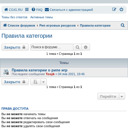
СGIG.RU
FAQ
Связаться с администрацией
Темы без ответов
Активные темы
П
Список форумов
Рип игровых ресурсов
Правила категории
о
Правила категории
и
с
Поиск
Расширенный поиск
Закрыто
к
1 тема • Страница
1
из
1
Темы
Правила категории о рипе игр
Последнее сообщение
Tosyk
«
04 янв 2021, 19:46
Закрыто
1 тема • Страница
1
из
1
Перейти
ПРАВА ДОСТУПА
Вы
не можете
начинать темы
Вы
не можете
отвечать на сообщения
Вы
не можете
редактировать свои сообщения
Вы
не можете
удалять свои сообщения