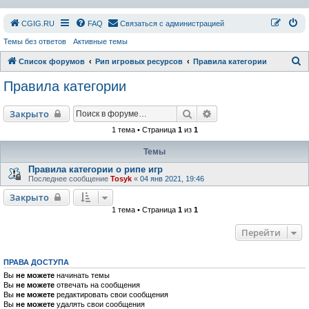
СGIG.RU
FAQ
Связаться с администрацией
Темы без ответов
Активные темы
П
Список форумов
Рип игровых ресурсов
Правила категории
о
Правила категории
и
с
Поиск
Расширенный поиск
Закрыто
к
1 тема • Страница
1
из
1
Темы
Правила категории о рипе игр
Последнее сообщение
Tosyk
«
04 янв 2021, 19:46
Закрыто
1 тема • Страница
1
из
1
Перейти
ПРАВА ДОСТУПА
Вы
не можете
начинать темы
Вы
не можете
отвечать на сообщения
Вы
не можете
редактировать свои сообщения
Вы
не можете
удалять свои сообщения