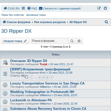
СGIG.RU
FAQ
Связаться с администрацией
Темы без ответов
Активные темы
П
Список форумов
Рип игровых ресурсов
3D Ripper DX
о
3D Ripper DX
и
с
Поиск
Расширенный пои
Новая тема
к
9 тем • Страница
1
из
1
Темы
Описание 3D Ripper DX
Последнее сообщение
Tosyk
«
04 янв 2021, 21:47
[3DRIP] Исправление транcформаций
Последнее сообщение
Kirov
«
25 июл 2013, 12:58
Ответы:
62
1
4
5
6
7
…
Luxury Transportation Services in San Diego CA
Последнее сообщение
Williamso
«
03 авг 2026, 23:05
Wedding Videographer in Portsmouth NH
Последнее сообщение
Williamso
«
23 июл 2026, 23:07
Locksmith in Allentown PA
Последнее сообщение
Williamso
«
22 июл 2026, 22:34
Substance Abuse Recovery Services in Clovis CA