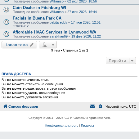
Последнее сообщение
Williamso
«
02 июл 2026, 18:56
Coin Dealer in Fitchburg WI
Последнее сообщение
Williamso
«
27 июн 2026, 16:44
Facials in Buena Park CA
Последнее сообщение
babitareddy
«
17 июн 2026, 12:51
Ответы:
2
Affordable HVAC Services in Lynnwood WA
Последнее сообщение
sarakhan69
«
19 фев 2026, 11:22
Новая тема
9 тем • Страница
1
из
1
Перейти
ПРАВА ДОСТУПА
Вы
не можете
начинать темы
Вы
не можете
отвечать на сообщения
Вы
не можете
редактировать свои сообщения
Вы
не можете
удалять свои сообщения
Вы
не можете
добавлять вложения
Список форумов
Часовой пояс:
UTC
Copyright © 2011 - 2026 CG in Games All rights reserved.
Конфиденциальность
|
Правила