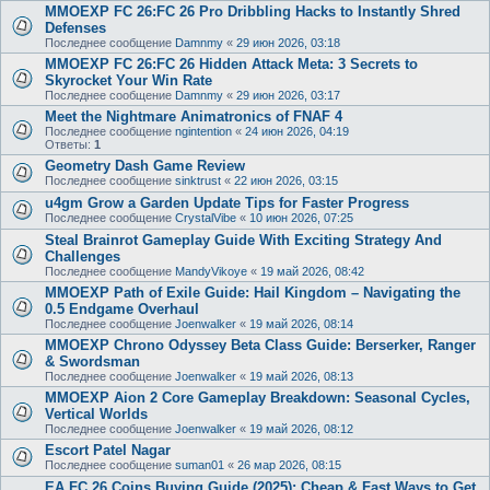
MMOEXP FC 26:FC 26 Pro Dribbling Hacks to Instantly Shred
Defenses
Последнее сообщение
Damnmy
«
29 июн 2026, 03:18
MMOEXP FC 26:FC 26 Hidden Attack Meta: 3 Secrets to
Skyrocket Your Win Rate
Последнее сообщение
Damnmy
«
29 июн 2026, 03:17
Meet the Nightmare Animatronics of FNAF 4
Последнее сообщение
ngintention
«
24 июн 2026, 04:19
Ответы:
1
Geometry Dash Game Review
Последнее сообщение
sinktrust
«
22 июн 2026, 03:15
u4gm Grow a Garden Update Tips for Faster Progress
Последнее сообщение
CrystalVibe
«
10 июн 2026, 07:25
Steal Brainrot Gameplay Guide With Exciting Strategy And
Challenges
Последнее сообщение
MandyVikoye
«
19 май 2026, 08:42
MMOEXP Path of Exile Guide: Hail Kingdom – Navigating the
0.5 Endgame Overhaul
Последнее сообщение
Joenwalker
«
19 май 2026, 08:14
MMOEXP Chrono Odyssey Beta Class Guide: Berserker, Ranger
& Swordsman
Последнее сообщение
Joenwalker
«
19 май 2026, 08:13
MMOEXP Aion 2 Core Gameplay Breakdown: Seasonal Cycles,
Vertical Worlds
Последнее сообщение
Joenwalker
«
19 май 2026, 08:12
Escort Patel Nagar
Последнее сообщение
suman01
«
26 мар 2026, 08:15
EA FC 26 Coins Buying Guide (2025): Cheap & Fast Ways to Get