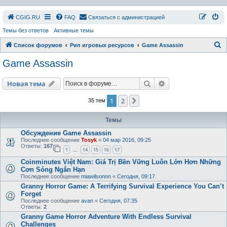
СGIG.RU
FAQ
Связаться с администрацией
Темы без ответов
Активные темы
П
Список форумов
Рип игровых ресурсов
Game Assassin
о
Game Assassin
и
с
Поиск
Расширенный пои
Новая тема
к
1
2
След.
35 тем
Темы
Обсуждение Game Assassin
Последнее сообщение
Tosyk
«
04 мар 2016, 09:25
Ответы:
167
1
14
15
16
17
…
Coinminutes Việt Nam: Giá Trị Bền Vững Luôn Lớn Hơn Những
Cơn Sóng Ngắn Hạn
Последнее сообщение
miawilsonnn
«
Сегодня, 09:17
Granny Horror Game: A Terrifying Survival Experience You Can’t
Forget
Последнее сообщение
avan
«
Сегодня, 07:35
Ответы:
2
Granny Game Horror Adventure With Endless Survival
Challenges