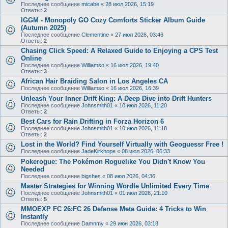
Последнее сообщение
micabe
«
28 июл 2026, 15:19
Ответы:
2
IGGM - Monopoly GO Cozy Comforts Sticker Album Guide
(Autumn 2025)
Последнее сообщение
Clementine
«
27 июл 2026, 03:46
Ответы:
2
Chasing Click Speed: A Relaxed Guide to Enjoying a CPS Test
Online
Последнее сообщение
Williamso
«
16 июл 2026, 19:40
Ответы:
3
African Hair Braiding Salon in Los Angeles CA
Последнее сообщение
Williamso
«
16 июл 2026, 16:39
Unleash Your Inner Drift King: A Deep Dive into Drift Hunters
Последнее сообщение
Johnsmith01
«
10 июл 2026, 11:20
Ответы:
2
Best Cars for Rain Drifting in Forza Horizon 6
Последнее сообщение
Johnsmith01
«
10 июл 2026, 11:18
Ответы:
2
Lost in the World? Find Yourself Virtually with Geoguessr Free !
Последнее сообщение
JadeKirkhope
«
08 июл 2026, 06:33
Pokerogue: The Pokémon Roguelike You Didn't Know You
Needed
Последнее сообщение
bigshes
«
08 июл 2026, 04:36
Master Strategies for Winning Wordle Unlimited Every Time
Последнее сообщение
Johnsmith01
«
01 июл 2026, 21:10
Ответы:
5
MMOEXP FC 26:FC 26 Defense Meta Guide: 4 Tricks to Win
Instantly
Последнее сообщение
Damnmy
«
29 июн 2026, 03:18