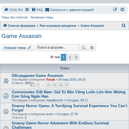
СGIG.RU
FAQ
Связаться с администрацией
Темы без ответов
Активные темы
П
Список форумов
Рип игровых ресурсов
Game Assassin
о
Game Assassin
и
с
Поиск
Расширенный пои
Новая тема
к
1
2
След.
35 тем
Темы
Обсуждение Game Assassin
Последнее сообщение
Tosyk
«
04 мар 2016, 09:25
Ответы:
167
1
14
15
16
17
…
Coinminutes Việt Nam: Giá Trị Bền Vững Luôn Lớn Hơn Những
Cơn Sóng Ngắn Hạn
Последнее сообщение
miawilsonnn
«
Сегодня, 09:17
Granny Horror Game: A Terrifying Survival Experience You Can’t
Forget
Последнее сообщение
avan
«
Сегодня, 07:35
Ответы:
2
Granny Game Horror Adventure With Endless Survival
Challenges