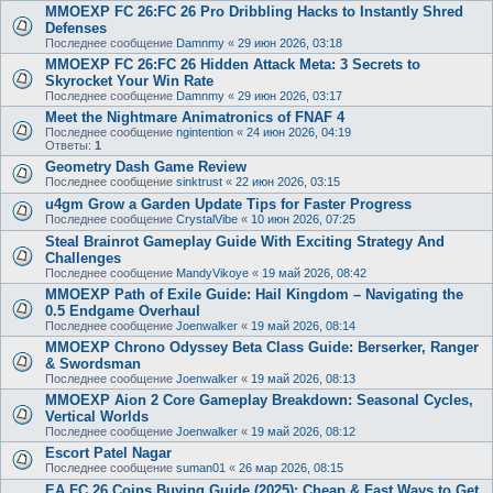
MMOEXP FC 26:FC 26 Pro Dribbling Hacks to Instantly Shred
Defenses
Последнее сообщение
Damnmy
«
29 июн 2026, 03:18
MMOEXP FC 26:FC 26 Hidden Attack Meta: 3 Secrets to
Skyrocket Your Win Rate
Последнее сообщение
Damnmy
«
29 июн 2026, 03:17
Meet the Nightmare Animatronics of FNAF 4
Последнее сообщение
ngintention
«
24 июн 2026, 04:19
Ответы:
1
Geometry Dash Game Review
Последнее сообщение
sinktrust
«
22 июн 2026, 03:15
u4gm Grow a Garden Update Tips for Faster Progress
Последнее сообщение
CrystalVibe
«
10 июн 2026, 07:25
Steal Brainrot Gameplay Guide With Exciting Strategy And
Challenges
Последнее сообщение
MandyVikoye
«
19 май 2026, 08:42
MMOEXP Path of Exile Guide: Hail Kingdom – Navigating the
0.5 Endgame Overhaul
Последнее сообщение
Joenwalker
«
19 май 2026, 08:14
MMOEXP Chrono Odyssey Beta Class Guide: Berserker, Ranger
& Swordsman
Последнее сообщение
Joenwalker
«
19 май 2026, 08:13
MMOEXP Aion 2 Core Gameplay Breakdown: Seasonal Cycles,
Vertical Worlds
Последнее сообщение
Joenwalker
«
19 май 2026, 08:12
Escort Patel Nagar
Последнее сообщение
suman01
«
26 мар 2026, 08:15
EA FC 26 Coins Buying Guide (2025): Cheap & Fast Ways to Get