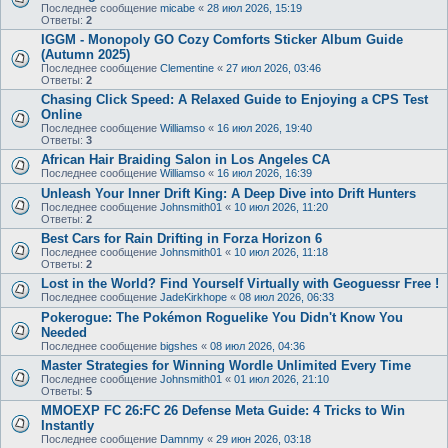
Последнее сообщение
micabe
«
28 июл 2026, 15:19
Ответы:
2
IGGM - Monopoly GO Cozy Comforts Sticker Album Guide
(Autumn 2025)
Последнее сообщение
Clementine
«
27 июл 2026, 03:46
Ответы:
2
Chasing Click Speed: A Relaxed Guide to Enjoying a CPS Test
Online
Последнее сообщение
Williamso
«
16 июл 2026, 19:40
Ответы:
3
African Hair Braiding Salon in Los Angeles CA
Последнее сообщение
Williamso
«
16 июл 2026, 16:39
Unleash Your Inner Drift King: A Deep Dive into Drift Hunters
Последнее сообщение
Johnsmith01
«
10 июл 2026, 11:20
Ответы:
2
Best Cars for Rain Drifting in Forza Horizon 6
Последнее сообщение
Johnsmith01
«
10 июл 2026, 11:18
Ответы:
2
Lost in the World? Find Yourself Virtually with Geoguessr Free !
Последнее сообщение
JadeKirkhope
«
08 июл 2026, 06:33
Pokerogue: The Pokémon Roguelike You Didn't Know You
Needed
Последнее сообщение
bigshes
«
08 июл 2026, 04:36
Master Strategies for Winning Wordle Unlimited Every Time
Последнее сообщение
Johnsmith01
«
01 июл 2026, 21:10
Ответы:
5
MMOEXP FC 26:FC 26 Defense Meta Guide: 4 Tricks to Win
Instantly
Последнее сообщение
Damnmy
«
29 июн 2026, 03:18