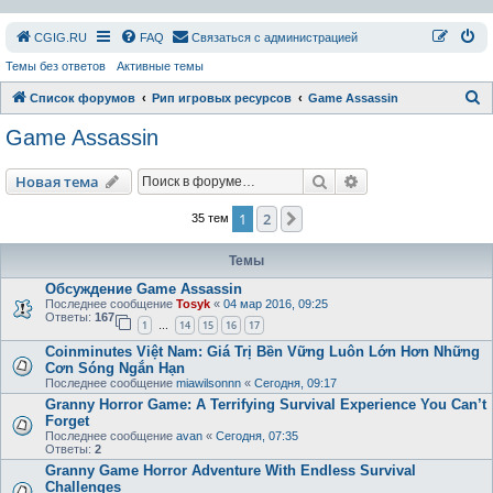
СGIG.RU
FAQ
Связаться с администрацией
Темы без ответов
Активные темы
П
Список форумов
Рип игровых ресурсов
Game Assassin
о
Game Assassin
и
с
Поиск
Расширенный пои
Новая тема
к
1
2
След.
35 тем
Темы
Обсуждение Game Assassin
Последнее сообщение
Tosyk
«
04 мар 2016, 09:25
Ответы:
167
1
14
15
16
17
…
Coinminutes Việt Nam: Giá Trị Bền Vững Luôn Lớn Hơn Những
Cơn Sóng Ngắn Hạn
Последнее сообщение
miawilsonnn
«
Сегодня, 09:17
Granny Horror Game: A Terrifying Survival Experience You Can’t
Forget
Последнее сообщение
avan
«
Сегодня, 07:35
Ответы:
2
Granny Game Horror Adventure With Endless Survival
Challenges