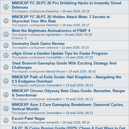
MMOEXP FC 26:FC 26 Pro Dribbling Hacks to Instantly Shred
Defenses
Последнее сообщение
Damnmy
«
29 июн 2026, 03:18
MMOEXP FC 26:FC 26 Hidden Attack Meta: 3 Secrets to
Skyrocket Your Win Rate
Последнее сообщение
Damnmy
«
29 июн 2026, 03:17
Meet the Nightmare Animatronics of FNAF 4
Последнее сообщение
ngintention
«
24 июн 2026, 04:19
Ответы:
1
Geometry Dash Game Review
Последнее сообщение
sinktrust
«
22 июн 2026, 03:15
u4gm Grow a Garden Update Tips for Faster Progress
Последнее сообщение
CrystalVibe
«
10 июн 2026, 07:25
Steal Brainrot Gameplay Guide With Exciting Strategy And
Challenges
Последнее сообщение
MandyVikoye
«
19 май 2026, 08:42
MMOEXP Path of Exile Guide: Hail Kingdom – Navigating the
0.5 Endgame Overhaul
Последнее сообщение
Joenwalker
«
19 май 2026, 08:14
MMOEXP Chrono Odyssey Beta Class Guide: Berserker, Ranger
& Swordsman
Последнее сообщение
Joenwalker
«
19 май 2026, 08:13
MMOEXP Aion 2 Core Gameplay Breakdown: Seasonal Cycles,
Vertical Worlds
Последнее сообщение
Joenwalker
«
19 май 2026, 08:12
Escort Patel Nagar
Последнее сообщение
suman01
«
26 мар 2026, 08:15
EA FC 26 Coins Buying Guide (2025): Cheap & Fast Ways to Get