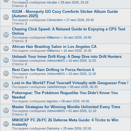
Последнее сообщение
micabe
«
28 июл 2026, 15:19
Ответы:
2
IGGM - Monopoly GO Cozy Comforts Sticker Album Guide
(Autumn 2025)
Последнее сообщение
Clementine
«
27 июл 2026, 03:46
Ответы:
2
Chasing Click Speed: A Relaxed Guide to Enjoying a CPS Test
Online
Последнее сообщение
Williamso
«
16 июл 2026, 19:40
Ответы:
3
African Hair Braiding Salon in Los Angeles CA
Последнее сообщение
Williamso
«
16 июл 2026, 16:39
Unleash Your Inner Drift King: A Deep Dive into Drift Hunters
Последнее сообщение
Johnsmith01
«
10 июл 2026, 11:20
Ответы:
2
Best Cars for Rain Drifting in Forza Horizon 6
Последнее сообщение
Johnsmith01
«
10 июл 2026, 11:18
Ответы:
2
Lost in the World? Find Yourself Virtually with Geoguessr Free !
Последнее сообщение
JadeKirkhope
«
08 июл 2026, 06:33
Pokerogue: The Pokémon Roguelike You Didn't Know You
Needed
Последнее сообщение
bigshes
«
08 июл 2026, 04:36
Master Strategies for Winning Wordle Unlimited Every Time
Последнее сообщение
Johnsmith01
«
01 июл 2026, 21:10
Ответы:
5
MMOEXP FC 26:FC 26 Defense Meta Guide: 4 Tricks to Win
Instantly
Последнее сообщение
Damnmy
«
29 июн 2026, 03:18