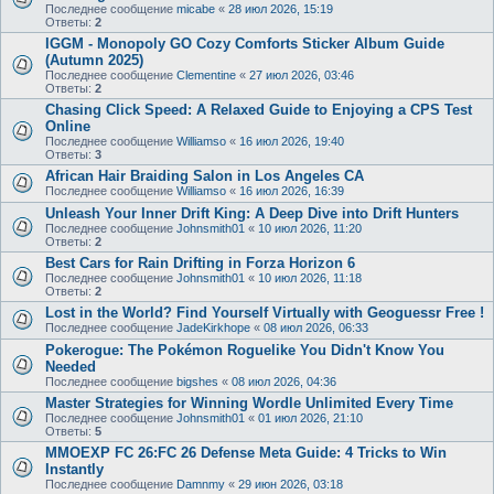
Последнее сообщение
micabe
«
28 июл 2026, 15:19
Ответы:
2
IGGM - Monopoly GO Cozy Comforts Sticker Album Guide
(Autumn 2025)
Последнее сообщение
Clementine
«
27 июл 2026, 03:46
Ответы:
2
Chasing Click Speed: A Relaxed Guide to Enjoying a CPS Test
Online
Последнее сообщение
Williamso
«
16 июл 2026, 19:40
Ответы:
3
African Hair Braiding Salon in Los Angeles CA
Последнее сообщение
Williamso
«
16 июл 2026, 16:39
Unleash Your Inner Drift King: A Deep Dive into Drift Hunters
Последнее сообщение
Johnsmith01
«
10 июл 2026, 11:20
Ответы:
2
Best Cars for Rain Drifting in Forza Horizon 6
Последнее сообщение
Johnsmith01
«
10 июл 2026, 11:18
Ответы:
2
Lost in the World? Find Yourself Virtually with Geoguessr Free !
Последнее сообщение
JadeKirkhope
«
08 июл 2026, 06:33
Pokerogue: The Pokémon Roguelike You Didn't Know You
Needed
Последнее сообщение
bigshes
«
08 июл 2026, 04:36
Master Strategies for Winning Wordle Unlimited Every Time
Последнее сообщение
Johnsmith01
«
01 июл 2026, 21:10
Ответы:
5
MMOEXP FC 26:FC 26 Defense Meta Guide: 4 Tricks to Win
Instantly
Последнее сообщение
Damnmy
«
29 июн 2026, 03:18