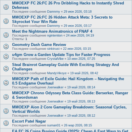
MMOEXP FC 26:FC 26 Pro Dribbling Hacks to Instantly Shred
Defenses
Последнее сообщение
Damnmy
«
29 июн 2026, 03:18
MMOEXP FC 26:FC 26 Hidden Attack Meta: 3 Secrets to
Skyrocket Your Win Rate
Последнее сообщение
Damnmy
«
29 июн 2026, 03:17
Meet the Nightmare Animatronics of FNAF 4
Последнее сообщение
ngintention
«
24 июн 2026, 04:19
Ответы:
1
Geometry Dash Game Review
Последнее сообщение
sinktrust
«
22 июн 2026, 03:15
u4gm Grow a Garden Update Tips for Faster Progress
Последнее сообщение
CrystalVibe
«
10 июн 2026, 07:25
Steal Brainrot Gameplay Guide With Exciting Strategy And
Challenges
Последнее сообщение
MandyVikoye
«
19 май 2026, 08:42
MMOEXP Path of Exile Guide: Hail Kingdom – Navigating the
0.5 Endgame Overhaul
Последнее сообщение
Joenwalker
«
19 май 2026, 08:14
MMOEXP Chrono Odyssey Beta Class Guide: Berserker, Ranger
& Swordsman
Последнее сообщение
Joenwalker
«
19 май 2026, 08:13
MMOEXP Aion 2 Core Gameplay Breakdown: Seasonal Cycles,
Vertical Worlds
Последнее сообщение
Joenwalker
«
19 май 2026, 08:12
Escort Patel Nagar
Последнее сообщение
suman01
«
26 мар 2026, 08:15
EA FC 26 Coins Buying Guide (2025): Cheap & Fast Ways to Get