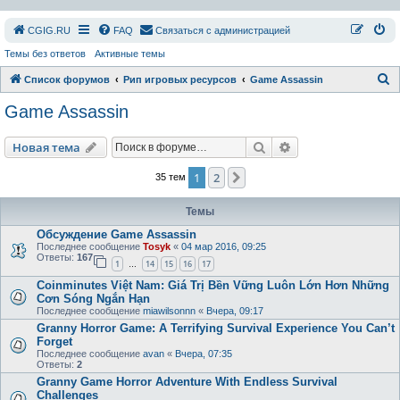
СGIG.RU
FAQ
Связаться с администрацией
Темы без ответов
Активные темы
П
Список форумов
Рип игровых ресурсов
Game Assassin
о
Game Assassin
и
с
Поиск
Расширенный пои
Новая тема
к
1
2
След.
35 тем
Темы
Обсуждение Game Assassin
Последнее сообщение
Tosyk
«
04 мар 2016, 09:25
Ответы:
167
1
14
15
16
17
…
Coinminutes Việt Nam: Giá Trị Bền Vững Luôn Lớn Hơn Những
Cơn Sóng Ngắn Hạn
Последнее сообщение
miawilsonnn
«
Вчера, 09:17
Granny Horror Game: A Terrifying Survival Experience You Can’t
Forget
Последнее сообщение
avan
«
Вчера, 07:35
Ответы:
2
Granny Game Horror Adventure With Endless Survival
Challenges