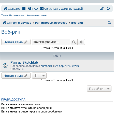
СGIG.RU
FAQ
Связаться с администрацией
Темы без ответов
Активные темы
П
Список форумов
Рип игровых ресурсов
Веб-рип
о
Веб-рип
и
с
Поиск
Расширенный пои
Новая тема
к
1 тема • Страница
1
из
1
Темы
Рип из Sketchfab
Последнее сообщение
suman01
«
24 апр 2026, 07:19
Ответы:
6
Новая тема
1 тема • Страница
1
из
1
Перейти
ПРАВА ДОСТУПА
Вы
не можете
начинать темы
Вы
не можете
отвечать на сообщения
Вы
не можете
редактировать свои сообщения