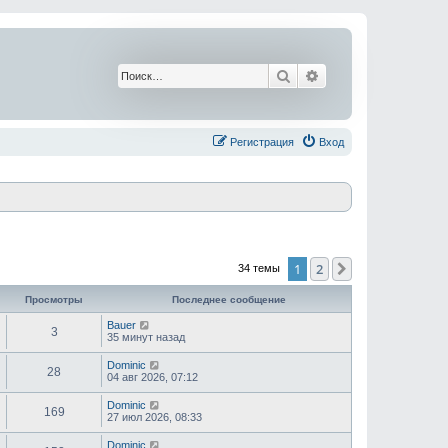
Поиск
Расширенный поис
Регистрация
Вход
1
2
След.
34 темы
Просмотры
Последнее сообщение
Bauer
3
35 минут назад
Dominic
28
04 авг 2026, 07:12
Dominic
169
27 июл 2026, 08:33
Dominic