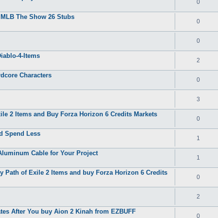
0
y MLB The Show 26 Stubs
0
0
iablo-4-Items
2
rdcore Characters
0
3
le 2 Items and Buy Forza Horizon 6 Credits Markets
0
nd Spend Less
1
Aluminum Cable for Your Project
1
 Path of Exile 2 Items and buy Forza Horizon 6 Credits
0
2
tes After You buy Aion 2 Kinah from EZBUFF
0