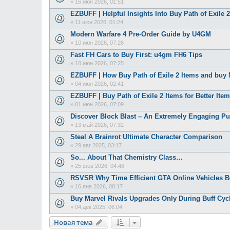
»
16 июн 2026, 01:51
EZBUFF | Helpful Insights Into Buy Path of Exile
»
11 июн 2026, 01:24
Modern Warfare 4 Pre-Order Guide by U4GM
»
10 июн 2026, 07:26
Fast FH Cars to Buy First: u4gm FH6 Tips
»
10 июн 2026, 07:25
EZBUFF | How Buy Path of Exile 2 Items and bu
»
04 июн 2026, 02:41
EZBUFF | Buy Path of Exile 2 Items for Better Item
»
01 июн 2026, 07:09
Discover Block Blast – An Extremely Engaging P
»
13 май 2026, 07:32
Steal A Brainrot Ultimate Character Comparison
»
29 авг 2025, 03:17
So... About That Chemistry Class…
»
25 фев 2026, 04:48
RSVSR Why Time Efficient GTA Online Vehicles B
»
16 янв 2026, 08:17
Buy Marvel Rivals Upgrades Only During Buff Cyc
»
04 дек 2025, 06:04
Новая тема