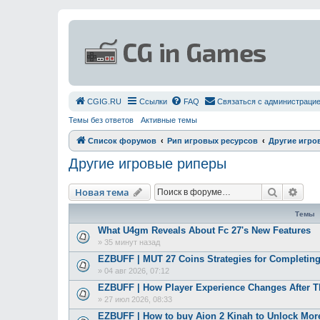
СGIG.RU
Ссылки
FAQ
Связаться с администраци
Темы без ответов
Активные темы
Список форумов
Рип игровых ресурсов
Другие игро
Другие игровые риперы
Поиск
Рас
Новая тема
Темы
What U4gm Reveals About Fc 27's New Features
»
35 минут назад
EZBUFF | MUT 27 Coins Strategies for Completing
»
04 авг 2026, 07:12
EZBUFF | How Player Experience Changes After 
»
27 июл 2026, 08:33
EZBUFF | How to buy Aion 2 Kinah to Unlock More