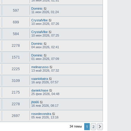
16 июн 2026, 01:51
Dominic
597
11 июн 2026, 01:24
CrystalVibe
699
10 июн 2026, 07:26
CrystalVibe
584
10 июн 2026, 07:25
Dominic
2278
04 июн 2026, 02:41
Dominic
1571
01 июн 2026, 07:09
melinarusso
2225
13 май 2026, 07:32
vaaniobatra
3109
16 апр 2026, 07:57
danielchase
2175
25 фев 2026, 04:48
jhb66
2278
16 янв 2026, 08:17
rosedevondra
2697
05 янв 2026, 13:16
1
2
След.
34 темы