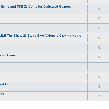
 2 Items and CFB 27 Coins for Dedicated Gamers
0
0
0
y MLB The Show 26 Stubs Save Valuable Gaming Hours
0
0
uzzle Game
0
2
0
eat Grinding
0
les
2