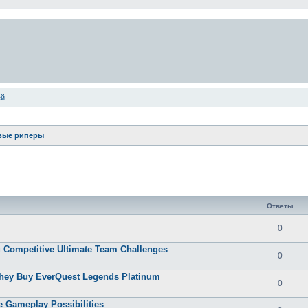
ей
вые риперы
ширенный поиск
Ответы
0
 Competitive Ultimate Team Challenges
0
They Buy EverQuest Legends Platinum
0
 Gameplay Possibilities