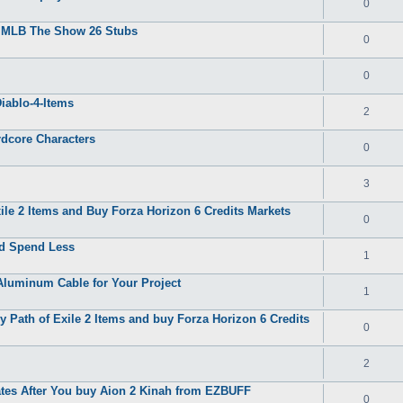
0
y MLB The Show 26 Stubs
0
0
iablo-4-Items
2
rdcore Characters
0
3
le 2 Items and Buy Forza Horizon 6 Credits Markets
0
nd Spend Less
1
Aluminum Cable for Your Project
1
 Path of Exile 2 Items and buy Forza Horizon 6 Credits
0
2
tes After You buy Aion 2 Kinah from EZBUFF
0