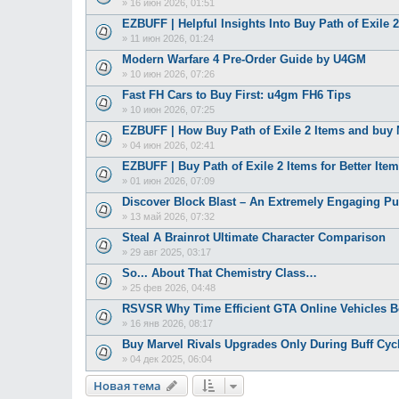
»
16 июн 2026, 01:51
EZBUFF | Helpful Insights Into Buy Path of Exile
»
11 июн 2026, 01:24
Modern Warfare 4 Pre-Order Guide by U4GM
»
10 июн 2026, 07:26
Fast FH Cars to Buy First: u4gm FH6 Tips
»
10 июн 2026, 07:25
EZBUFF | How Buy Path of Exile 2 Items and bu
»
04 июн 2026, 02:41
EZBUFF | Buy Path of Exile 2 Items for Better Item
»
01 июн 2026, 07:09
Discover Block Blast – An Extremely Engaging P
»
13 май 2026, 07:32
Steal A Brainrot Ultimate Character Comparison
»
29 авг 2025, 03:17
So... About That Chemistry Class…
»
25 фев 2026, 04:48
RSVSR Why Time Efficient GTA Online Vehicles B
»
16 янв 2026, 08:17
Buy Marvel Rivals Upgrades Only During Buff Cyc
»
04 дек 2025, 06:04
Новая тема