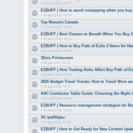
»
18 июл 2026, 09:07
EZBUFF | How to avoid overpaying when you bu
»
14 июл 2026, 09:29
Top Resume Canada
»
12 июл 2026, 18:29
EZBUFF | Best Classes to Benefit When You Buy D
»
23 июн 2026, 09:19
EZBUFF | How to Buy Path of Exile 2 Items for Ha
»
09 июл 2026, 06:03
3Dvia Printscreen
»
08 дек 2013, 20:11
EZBUFF | How Trading Hubs Affect Buy Path of Exi
»
04 июл 2026, 07:35
2026 Budget Travel Trends: How to Travel More a
»
22 апр 2026, 19:13
AAC Conductor Table Guide: Choosing the Right 
»
06 май 2026, 08:43
EZBUFF | Resource management strategies for Buy
»
18 июн 2026, 03:38
3d грабберы
»
20 дек 2019, 12:45
EZBUFF | How to Get Ready for New Content Upda