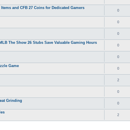
 2 Items and CFB 27 Coins for Dedicated Gamers
0
0
0
y MLB The Show 26 Stubs Save Valuable Gaming Hours
0
0
uzzle Game
0
2
0
eat Grinding
0
les
2