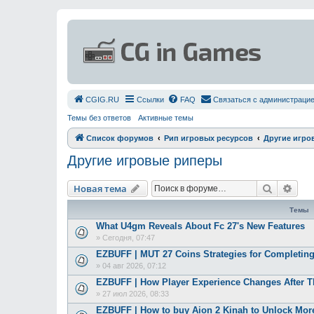
СGIG.RU
Ссылки
FAQ
Связаться с администраци
Темы без ответов
Активные темы
Список форумов
Рип игровых ресурсов
Другие игро
Другие игровые риперы
Поиск
Рас
Новая тема
Темы
What U4gm Reveals About Fc 27's New Features
»
Сегодня, 07:47
EZBUFF | MUT 27 Coins Strategies for Completing
»
04 авг 2026, 07:12
EZBUFF | How Player Experience Changes After 
»
27 июл 2026, 08:33
EZBUFF | How to buy Aion 2 Kinah to Unlock More