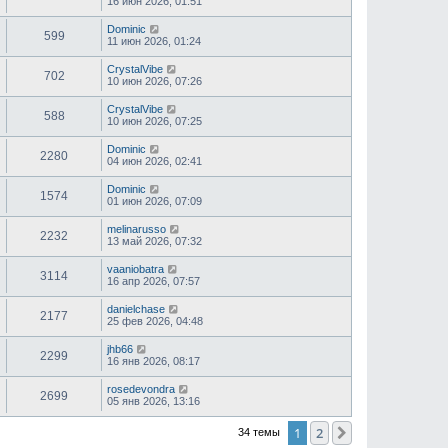
16 июн 2026, 01:51
Dominic
599
11 июн 2026, 01:24
CrystalVibe
702
10 июн 2026, 07:26
CrystalVibe
588
10 июн 2026, 07:25
Dominic
2280
04 июн 2026, 02:41
Dominic
1574
01 июн 2026, 07:09
melinarusso
2232
13 май 2026, 07:32
vaaniobatra
3114
16 апр 2026, 07:57
danielchase
2177
25 фев 2026, 04:48
jhb66
2299
16 янв 2026, 08:17
rosedevondra
2699
05 янв 2026, 13:16
1
2
След.
34 темы