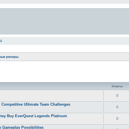
ей
вые риперы
ширенный поиск
Ответы
0
 Competitive Ultimate Team Challenges
0
They Buy EverQuest Legends Platinum
0
 Gameplay Possibilities