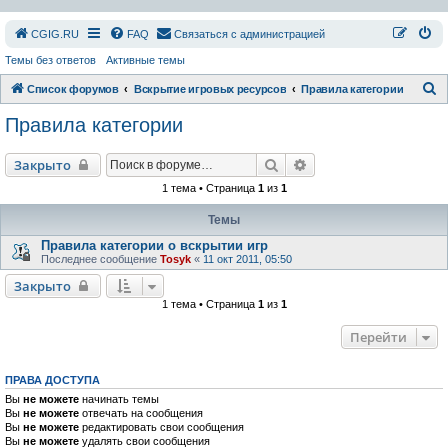
СGIG.RU
FAQ
Связаться с администрацией
Темы без ответов
Активные темы
П
Список форумов
Вскрытие игровых ресурсов
Правила категории
о
Правила категории
и
с
Поиск
Расширенный поиск
Закрыто
к
1 тема • Страница
1
из
1
Темы
Правила категории о вскрытии игр
Последнее сообщение
Tosyk
«
11 окт 2011, 05:50
Закрыто
1 тема • Страница
1
из
1
Перейти
ПРАВА ДОСТУПА
Вы
не можете
начинать темы
Вы
не можете
отвечать на сообщения
Вы
не можете
редактировать свои сообщения
Вы
не можете
удалять свои сообщения