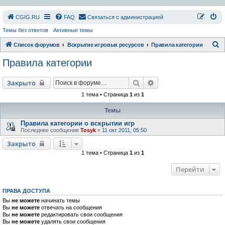
СGIG.RU
FAQ
Связаться с администрацией
Темы без ответов
Активные темы
П
Список форумов
Вскрытие игровых ресурсов
Правила категории
о
Правила категории
и
с
Поиск
Расширенный поиск
Закрыто
к
1 тема • Страница
1
из
1
Темы
Правила категории о вскрытии игр
Последнее сообщение
Tosyk
«
11 окт 2011, 05:50
Закрыто
1 тема • Страница
1
из
1
Перейти
ПРАВА ДОСТУПА
Вы
не можете
начинать темы
Вы
не можете
отвечать на сообщения
Вы
не можете
редактировать свои сообщения
Вы
не можете
удалять свои сообщения