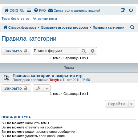
СGIG.RU
FAQ
Связаться с администрацией
Темы без ответов
Активные темы
П
Список форумов
Вскрытие игровых ресурсов
Правила категории
о
Правила категории
и
с
Поиск
Расширенный поиск
Закрыто
к
1 тема • Страница
1
из
1
Темы
Правила категории о вскрытии игр
Последнее сообщение
Tosyk
«
11 окт 2011, 05:50
Закрыто
1 тема • Страница
1
из
1
Перейти
ПРАВА ДОСТУПА
Вы
не можете
начинать темы
Вы
не можете
отвечать на сообщения
Вы
не можете
редактировать свои сообщения
Вы
не можете
удалять свои сообщения