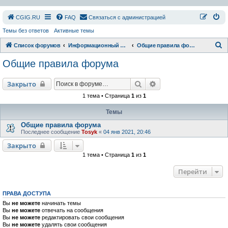
СGIG.RU
FAQ
Связаться с администрацией
Темы без ответов
Активные темы
П
Список форумов
Информационный раздел
Общие правила форума
о
Общие правила форума
и
с
Поиск
Расширенный поиск
Закрыто
к
1 тема • Страница
1
из
1
Темы
Общие правила форума
Последнее сообщение
Tosyk
«
04 янв 2021, 20:46
Закрыто
1 тема • Страница
1
из
1
Перейти
ПРАВА ДОСТУПА
Вы
не можете
начинать темы
Вы
не можете
отвечать на сообщения
Вы
не можете
редактировать свои сообщения
Вы
не можете
удалять свои сообщения