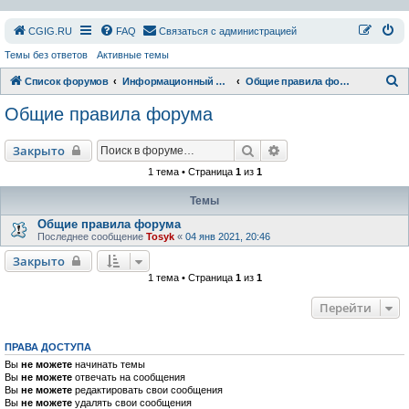
СGIG.RU
FAQ
Связаться с администрацией
Темы без ответов
Активные темы
П
Список форумов
Информационный раздел
Общие правила форума
о
Общие правила форума
и
с
Поиск
Расширенный поиск
Закрыто
к
1 тема • Страница
1
из
1
Темы
Общие правила форума
Последнее сообщение
Tosyk
«
04 янв 2021, 20:46
Закрыто
1 тема • Страница
1
из
1
Перейти
ПРАВА ДОСТУПА
Вы
не можете
начинать темы
Вы
не можете
отвечать на сообщения
Вы
не можете
редактировать свои сообщения
Вы
не можете
удалять свои сообщения