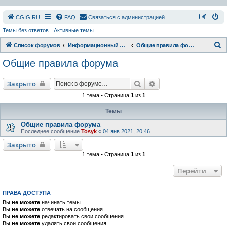
СGIG.RU
FAQ
Связаться с администрацией
Темы без ответов
Активные темы
П
Список форумов
Информационный раздел
Общие правила форума
о
Общие правила форума
и
с
Поиск
Расширенный поиск
Закрыто
к
1 тема • Страница
1
из
1
Темы
Общие правила форума
Последнее сообщение
Tosyk
«
04 янв 2021, 20:46
Закрыто
1 тема • Страница
1
из
1
Перейти
ПРАВА ДОСТУПА
Вы
не можете
начинать темы
Вы
не можете
отвечать на сообщения
Вы
не можете
редактировать свои сообщения
Вы
не можете
удалять свои сообщения