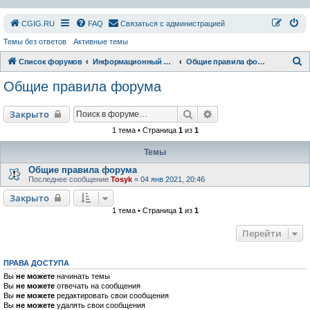
СGIG.RU
FAQ
Связаться с администрацией
Темы без ответов
Активные темы
П
Список форумов
Информационный раздел
Общие правила форума
о
Общие правила форума
и
с
Поиск
Расширенный поиск
Закрыто
к
1 тема • Страница
1
из
1
Темы
Общие правила форума
Последнее сообщение
Tosyk
«
04 янв 2021, 20:46
Закрыто
1 тема • Страница
1
из
1
Перейти
ПРАВА ДОСТУПА
Вы
не можете
начинать темы
Вы
не можете
отвечать на сообщения
Вы
не можете
редактировать свои сообщения
Вы
не можете
удалять свои сообщения