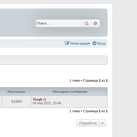
Поиск
Расширенный поис
Регистрация
Вход
1 тема • Страница
1
из
1
Просмотры
Последнее сообщение
Tosyk
91684
04 янв 2021, 20:46
1 тема • Страница
1
из
1
Перейти