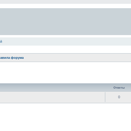
ей
авила форума
енный поиск
Ответы
0