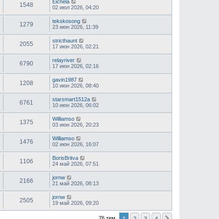
Eichela
1548
02 июл 2026, 04:20
tekskosong
1279
23 июн 2026, 11:39
stricthaunt
2055
17 июн 2026, 02:21
relayriver
6790
17 июн 2026, 02:16
gavin1987
1208
10 июн 2026, 08:40
starsmart1512a
6761
10 июн 2026, 06:02
Williamso
1375
03 июн 2026, 20:23
Williamso
1476
02 июн 2026, 16:07
BorisBritva
1106
24 май 2026, 07:51
jornw
2166
21 май 2026, 08:13
jornw
2505
19 май 2026, 09:20
1
2
3
4
76 тем