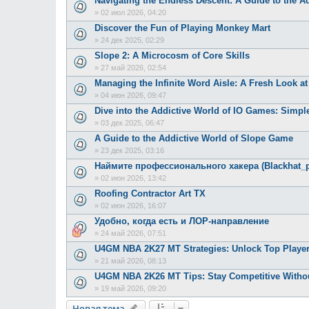
Navigating the Endless Descent: A Guide to the A
»
02 июл 2026, 04:20
Discover the Fun of Playing Monkey Mart
»
24 дек 2025, 02:29
Slope 2: A Microcosm of Core Skills
»
27 май 2026, 02:54
Managing the Infinite Word Aisle: A Fresh Look 
»
04 июн 2026, 09:47
Dive into the Addictive World of IO Games: Simpl
»
03 дек 2025, 06:47
A Guide to the Addictive World of Slope Game
»
23 дек 2025, 03:16
Наймите профессионального хакера (Blackhat_
»
02 июн 2026, 13:42
Roofing Contractor Art TX
»
02 июн 2026, 16:07
Удобно, когда есть и ЛОР-направление
»
24 май 2026, 07:51
U4GM NBA 2K27 MT Strategies: Unlock Top Player
»
21 май 2026, 08:13
U4GM NBA 2K26 MT Tips: Stay Competitive Withou
»
19 май 2026, 09:20
Новая тема