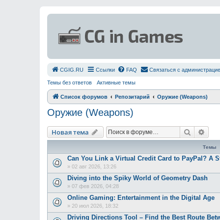
СGIG.RU
Ссылки
FAQ
Связаться с администраци
Темы без ответов
Активные темы
Список форумов
Репозитарий
Оружие (Weapons)
Оружие (Weapons)
Поиск
Рас
Новая тема
Темы
Can You Link a Virtual Credit Card to PayPal? A 
»
02 авг 2026, 13:26
Diving into the Spiky World of Geometry Dash
»
07 фев 2026, 04:28
Online Gaming: Entertainment in the Digital Age
»
20 июл 2026, 18:32
Driving Directions Tool – Find the Best Route Be