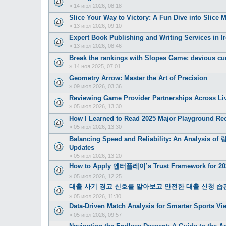
»
14 июл 2026, 08:18
Slice Your Way to Victory: A Fun Dive into Slice M
»
13 июл 2026, 09:10
Expert Book Publishing and Writing Services in I
»
13 июл 2026, 08:46
Break the rankings with Slopes Game: devious cu
»
14 ноя 2025, 07:01
Geometry Arrow: Master the Art of Precision
»
09 июл 2026, 03:36
Reviewing Game Provider Partnerships Across Liv
»
05 июл 2026, 13:30
How I Learned to Read 2025 Major Playground Re
»
05 июл 2026, 13:30
Balancing Speed and Reliability: An Analysis of
Updates
»
05 июл 2026, 13:20
How to Apply 엔터플레이’s Trust Framework for 202
»
05 июл 2026, 12:25
대출 사기 경고 신호를 알아보고 안전한 대출 신청 습
»
05 июл 2026, 11:30
Data-Driven Match Analysis for Smarter Sports V
»
05 июл 2026, 09:57