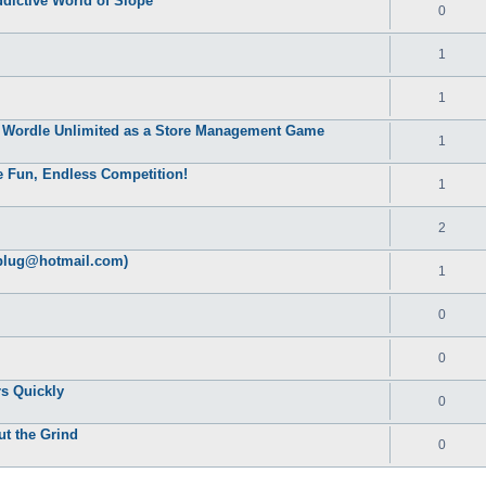
ddictive World of Slope
0
1
1
at Wordle Unlimited as a Store Management Game
1
e Fun, Endless Competition!
1
2
plug@hotmail.com)
1
0
0
s Quickly
0
t the Grind
0