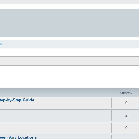
ей
ширенный поиск
Ответы
Step-by-Step Guide
0
2
0
tween Any Locations