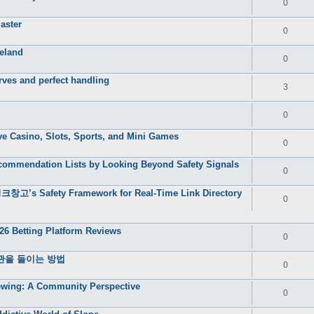
0
aster
0
reland
0
rves and perfect handling
3
0
e Casino, Slots, Sports, and Mini Games
0
commendation Lists by Looking Beyond Safety Signals
0
 링크창고’s Safety Framework for Real-Time Link Directory
0
6 Betting Platform Reviews
0
관을 들이는 방법
0
iewing: A Community Perspective
0