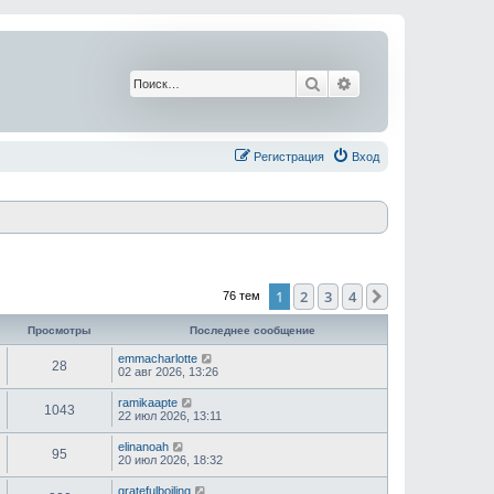
Поиск
Расширенный поис
Регистрация
Вход
1
2
3
4
След.
76 тем
Просмотры
Последнее сообщение
emmacharlotte
28
02 авг 2026, 13:26
ramikaapte
1043
22 июл 2026, 13:11
elinanoah
95
20 июл 2026, 18:32
gratefulboiling